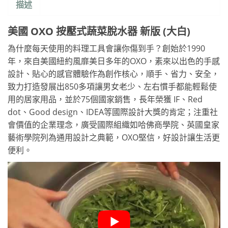
描述
美國 OXO 按壓式蔬菜脫水器 新版 (大白)
為什麼每天使用的料理工具會讓你傷到手？創始於1990
年，來自美國紐約風靡美日多年的OXO，素來以出色的手感
設計、貼心的感官體驗作為創作核心，順手、省力、安全，
致力打造發展出850多項讓男女老少、左右慣手都能輕鬆使
用的居家用品，並於75個國家銷售，長年榮獲 IF、Red
dot、Good design、IDEA等國際設計大獎的肯定；注重社
會價值的企業理念，廣受國際組織如哈佛商學院、英國皇家
藝術學院列為通用設計之典範，OXO堅信，好設計讓生活更
便利。