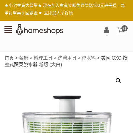
★小宅會員大募集★ 現在加入會員立即免費贈送100元註冊禮，每
筆訂單再享回饋金 ☛
立即加入享好康
0
登
入/
註
首頁
>
餐廚
>
料理工具
>
洗滌用具
>
瀝水籃
> 美國 OXO 按
冊
壓式蔬菜脫水器 新版 (大白)