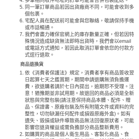
多筆相同收件地址的訂單可能會合併包裝配送。
同一筆訂單商品若因出貨廠商不同，可能會收到多
個包裹。
宅配人員在配送前可能會與您聯絡，敬請保持手機
或市話暢通。
我們會盡力確保官網上的庫存數量正確，但若因特
殊情況造成缺貨無法即時出貨時，我們會以email
或電話方式通知，若因此取消訂單會依您的付款方
式逕行退款。
商品退換貨
依《消費者保護法》規定，消費者享有商品簽收翌
日起算七天之鑑賞期，期間申請退購無須負擔運
費，欲退購者請於七日內提出，逾期恕不受理。注
意！猶豫期並非試用期。故退回的商品必須是全新
狀態與完整包裝(請注意保持商品本體、配件、贈
品、保證書、原廠包裝及所有附隨文件或資料的完
整性，切勿缺漏任何配件或損毀原廠外盒)。如有
遺失、毀損或缺件導致商品無法回復原狀者，可能
影響您退貨權益或需負擔部分商品整新費用。
如購買的商品是個人衛生用品、客製化商品、食