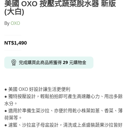
美國 OXO 按壓式蔬菜脫水器 新版
(大白)
By
OXO
NT$
1,490
完成購買此商品將獲得
29
元購物金
● 美國 OXO 好設計讓生活更便利
● 獨特按壓設計，輕鬆拍拍即可產生高速離心力、甩出多餘
水分。
● 適用於準備生菜沙拉、亦便於甩乾小株葉如蔥、香菜、薄
荷葉等。
● 濾籃、沙拉盆子母盆設計，清洗或上桌盛裝蔬果沙拉皆好