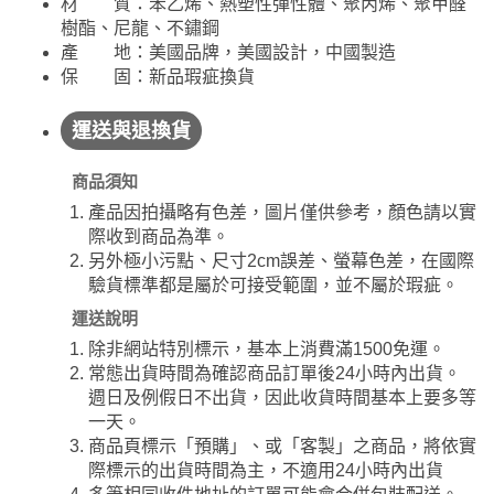
材 質：苯乙烯、熱塑性彈性體、聚丙烯、聚甲醛
樹酯、尼龍、不鏽鋼
產 地：美國品牌，美國設計，中國製造
保 固：新品瑕疵換貨
運送與退換貨
商品須知
產品因拍攝略有色差，圖片僅供參考，顏色請以實
際收到商品為準。
另外極小污點、尺寸2cm誤差、螢幕色差，在國際
驗貨標準都是屬於可接受範圍，並不屬於瑕疵。
運送說明
除非網站特別標示，基本上消費滿1500免運。
常態出貨時間為確認商品訂單後24小時內出貨。
週日及例假日不出貨，因此收貨時間基本上要多等
一天。
商品頁標示「預購」、或「客製」之商品，將依實
際標示的出貨時間為主，不適用24小時內出貨