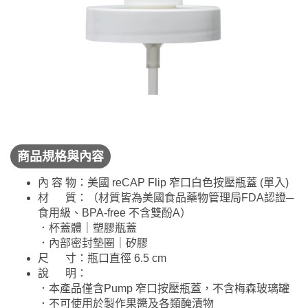
商品規格與內容
內 容 物：美國 reCAP Flip 窄口白色按壓瓶蓋 (單入)
材 質：（材質皆為美國食品藥物管理局FDA認證─
食用級、BPA-free 不含雙酚A）
．杯蓋體｜塑膠瓶蓋
．內部密封墊圈｜矽膠
尺 寸：瓶口直徑 6.5 cm
說 明：
．本產品僅含Pump 窄口按壓瓶蓋，不含梅森玻璃罐
．不可使用於製作果醬及各類醃漬物