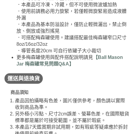
．本產品可冷凍、冷藏，但不可使用微波爐加熱
．使用前請務必用力旋緊，若僅輕微旋緊易造成液體
外漏
．本產品為基本防溢設計，僅防止輕微灑出，禁止倒
放、側放或強烈搖晃
．可搭配梅森罐使用。建議搭配最佳梅森罐窄口尺寸
8oz/16oz/32oz
．導管長度20cm 可自行依罐子大小裁切
更多梅森罐使用與配件搭配說明請見
【Ball Mason
Jar 梅森罐常見問題Q&A】
運送與退換貨
商品須知
產品因拍攝略有色差，圖片僅供參考，顏色請以實際
收到商品為準。
另外極小污點、尺寸2cm誤差、螢幕色差，在國際驗貨
標準都是屬於可接受範圍，並不屬於瑕疵。
本產品7天鑑賞期非試用期，如有瑕疵等疑慮應於拆封
後使用前檢查反應。