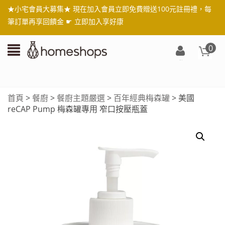
★小宅會員大募集★ 現在加入會員立即免費贈送100元註冊禮，每
筆訂單再享回饋金 ☛
立即加入享好康
0
登
入/
註
首頁
>
餐廚
>
餐廚主題嚴選
>
百年經典梅森罐
> 美國
冊
reCAP Pump 梅森罐專用 窄口按壓瓶蓋