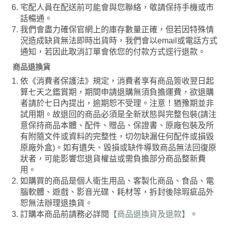
宅配人員在配送前可能會與您聯絡，敬請保持手機或市
話暢通。
我們會盡力確保官網上的庫存數量正確，但若因特殊情
況造成缺貨無法即時出貨時，我們會以email或電話方式
通知，若因此取消訂單會依您的付款方式逕行退款。
商品退換貨
依《消費者保護法》規定，消費者享有商品簽收翌日起
算七天之鑑賞期，期間申請退購無須負擔運費，欲退購
者請於七日內提出，逾期恕不受理。注意！猶豫期並非
試用期。故退回的商品必須是全新狀態與完整包裝(請注
意保持商品本體、配件、贈品、保證書、原廠包裝及所
有附隨文件或資料的完整性，切勿缺漏任何配件或損毀
原廠外盒)。如有遺失、毀損或缺件導致商品無法回復原
狀者，可能影響您退貨權益或需負擔部分商品整新費
用。
如購買的商品是個人衛生用品、客製化商品、食品、電
腦軟體、遊戲、影音光碟、耗材等，拆封後除瑕疵品外
恕無法辦理退換貨。
訂購本商品前請務必詳閱
【商品退換貨及退款】
。