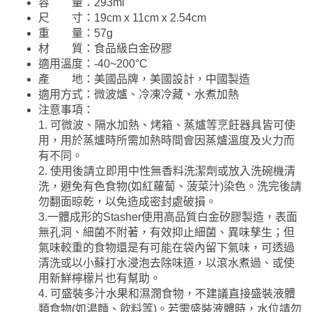
容 量：293ml
尺 寸：19cm x 11cm x 2.54cm
重 量：57g
材 質：食品級白金矽膠
適用溫度：-40~200°C
產 地：美國品牌，美國設計，中國製造
適用方式：微波爐、冷凍冷藏、水煮加熱
注意事項：
1. 可微波、隔水加熱、烤箱、蒸爐等烹飪器具皆可使
用，用於蒸爐時所需加熱時間會因蒸爐溫度及火力而
有不同。
2. 使用後請立即用中性無香料洗潔劑或放入洗碗機清
洗，避免有色食物(如紅蘿蔔、菠菜汁)染色。洗完後請
勿翻面晾乾，以免造成密封處破損。
3.一體成形的Stasher使用高品質白金矽膠製造，表面
無孔洞、細菌不附著，有效抑止細菌、異味孳生；但
氣味較重的食物還是有可能在袋內留下氣味，可透過
清洗或以小蘇打水浸泡去除味道，以滾水煮過、或使
用新鮮檸檬片也有幫助。
4. 可盛裝多汁水果和濕潤食物，不建議直接盛裝液體
類食物(如湯麵、飲料等)。若需盛裝液體時，水位請勿