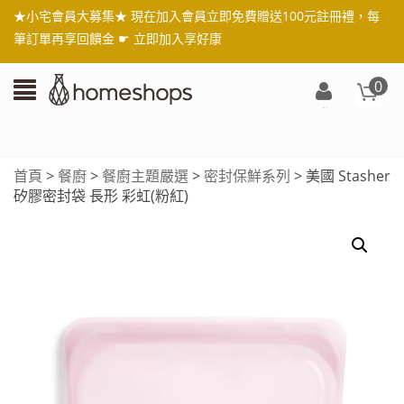
★小宅會員大募集★ 現在加入會員立即免費贈送100元註冊禮，每
筆訂單再享回饋金 ☛
立即加入享好康
0
登
入/
註
首頁
>
餐廚
>
餐廚主題嚴選
>
密封保鮮系列
> 美國 Stasher
冊
矽膠密封袋 長形 彩虹(粉紅)