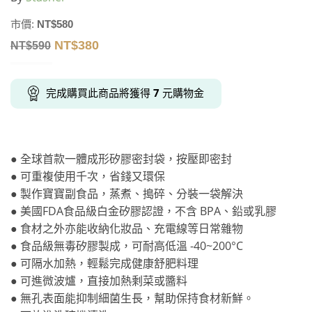
市價:
NT$
580
NT$
380
NT$
590
完成購買此商品將獲得
7
元購物金
● 全球首款一體成形矽膠密封袋，按壓即密封
● 可重複使用千次，省錢又環保
● 製作寶寶副食品，蒸煮、搗碎、分裝一袋解決
● 美國FDA食品級白金矽膠認證，不含 BPA、鉛或乳膠
● 食材之外亦能收納化妝品、充電線等日常雜物
● 食品級無毒矽膠製成，可耐高低溫 -40~200°C
● 可隔水加熱，輕鬆完成健康舒肥料理
● 可進微波爐，直接加熱剩菜或醬料
● 無孔表面能抑制細菌生長，幫助保持食材新鮮。