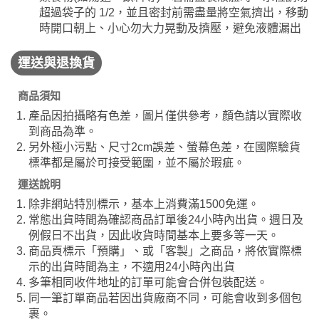
超過袋子的 1/2，並且密封前需盡量將空氣擠出，移動
時開口朝上、小心勿大力晃動及擠壓，避免液體漏出
運送與退換貨
商品須知
產品因拍攝略有色差，圖片僅供參考，顏色請以實際收
到商品為準。
另外極小污點、尺寸2cm誤差、螢幕色差，在國際驗貨
標準都是屬於可接受範圍，並不屬於瑕疵。
運送說明
除非網站特別標示，基本上消費滿1500免運。
常態出貨時間為確認商品訂單後24小時內出貨。週日及
例假日不出貨，因此收貨時間基本上要多等一天。
商品頁標示「預購」、或「客製」之商品，將依實際標
示的出貨時間為主，不適用24小時內出貨
多筆相同收件地址的訂單可能會合併包裝配送。
同一筆訂單商品若因出貨廠商不同，可能會收到多個包
裹。