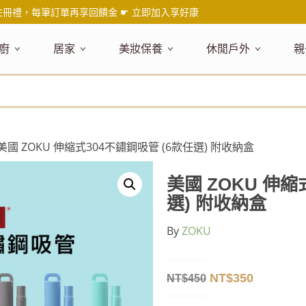
註冊禮，每筆訂單再享回饋金 ☛
立即加入享好康
廚
居家
美妝保養
休閒戶外
親
題嚴選
健康食材
主題嚴選
主題嚴選
料理工具
嚴選食品
居家清潔
主題嚴選
美妝／香
餐桌食器
主
品搶先看
油品
NEW!
新品搶先看
NEW!
新品搶先看
刀具
蜂蜜
NEW!
衣物清潔
新品搶先看
彩妝
碗盤食器
NEW!
新
氣禮盒推薦
調味料
日本 今治毛巾
天然植萃保養
砧板
果醬
地板清潔
減塑隨行環保袋
香水
刀叉匙筷
彌
年經典梅森罐
沾拌醬
防疫專區
深層紓壓按摩
調理鍋盆
抹醬
廚房清潔
專業瑜珈品牌
研磨調味
孕
 美國 ZOKU 伸縮式304不鏽鋼吸管 (6款任選) 附收納盒
式和風食器
米／麵
天然驅蟲清潔劑
調理用具
堅果
浴廁清潔
露營野炊
托盤層架
孕
保養
個人護理
然木質餐廚
南北乾貨
英式治癒系香氛
烘焙用具
零食糖果
擦巾／抹布
野餐派對
酒類器具
天
美國 ZOKU 伸縮
臉部保養
口腔清潔
味咖啡
義大利麵醬
日系極簡風格
洗滌用具
沖泡飲品
垃圾／廚餘桶
茶器具
選) 附收納盒
戶外活動
外
身體保養
手部保養
感保溫杯瓶
烘焙材料粉
北歐簡約家居
製冰用具
穀片 / 麥片
防護消毒
咖啡器具
By
ZOKU
芳療／按摩
野餐露營
體香膏／
兒
塑隨行綠生活
保健食品
精油／香氛
居家擺飾
防蚊用品
寶
壺杯瓶
食材收納
廚房收納
精油
造型時鐘
NT$
350
NT$
450
杯／玻璃杯
室內擴香
保鮮盒／便當盒
面紙盒套
冰箱收納