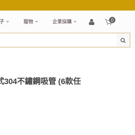
0
子
寵物
企業採購
登
水
題嚴選
居家收納
穿搭配件
主題嚴選
清潔洗沐
企業採購
母嬰清潔保養
運動健身
狗狗專區
玩具天地
入/
品牌總覽
註
品搶先看
收納盒／籃
衣著服飾
NEW!
新品搶先看
沐浴用品
NEW!
孕期保養
瑜珈墊
啃咬系列
固齒器
冊
月禮盒
收納箱
飾品配件
寵物露營
髮品
沐浴護理
瑜珈舖巾
狗狗玩具
玩具收納
期保養禮盒
收納袋
包包提袋
節慶主題玩具
兒童浴巾/浴袍
運動水瓶
狗狗居家
媽咪口袋清單
收納櫃
狗狗營養保健
美妝品牌精選
然有機無毒玩具
衣物收納
沐浴美容
式304不鏽鋼吸管 (6款任
保養
衛浴收納
狗狗外出
出必備
旅遊
寶寶睡覺
休閒戶外品牌精選
親子
噴霧
童雨鞋
旅行隨身
安撫巾
衛浴用品
寶旅行
旅行收納
浴巾／毛巾
地毯／地墊