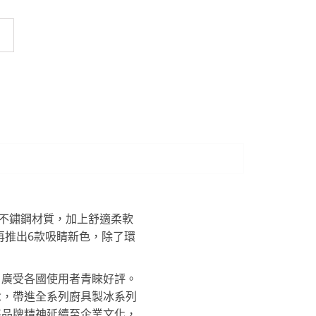
4不鏽鋼材質，加上舒適柔軟
再推出6款吸睛新色，除了環
，廣受各國使用者青睞好評。
念，帶進全系列廚具製冰系列
將品牌精神延續至企業文化，