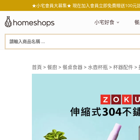
★小宅會員大募集★ 現在加入會員立即免費贈送100元
小宅好食
餐
主題嚴選
主
新品搶先看
NEW!
新
美食自由配 任2件95折
人
年節送禮禮盒
百
首頁
>
餐廚
>
餐桌食器
>
水壺杯瓶
>
杯器配件
>
素食主義
日
無麥麩飲食
天
生酮飲食專區
品
低糖低卡
質
健康小零嘴
減
台灣在地食材
水
國外進口食材
水
即期惜福良品