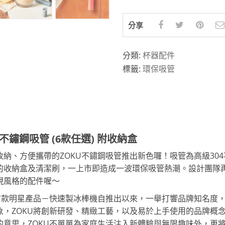
分享
分類:
杯器配件
標籤:
環保吸管
4不鏽鋼吸管 (6款任選) 附收納盒
納、方便攜帶的ZOKU不鏽鋼吸管推出新色囉！吸管為高級30
的收納盒及清潔刷，一上市即造成一波環保吸管熱潮。設計團隊
現風格的配件喔～
，首款明星產品－快速製冰棒機自推出以來，一舉打響品牌知名度
象，ZOKU將創新研發、精緻工藝，以及易於上手使用的品牌概
的意思，ZOKU不單單為家庭生活注入新體驗與無限趣味外，更