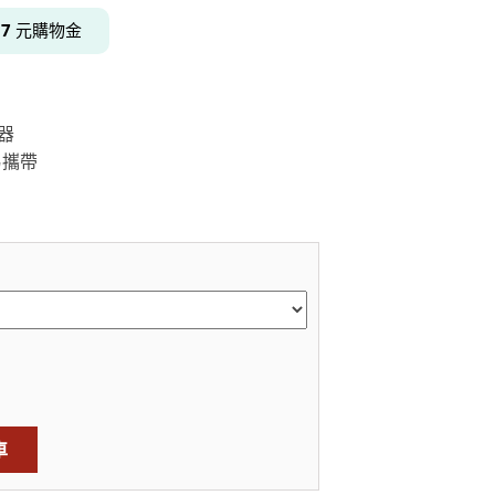
得
7
元購物金
居家品牌精選
架
器
架
易攜帶
架
品牌精選
車