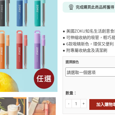
克杯
香氛蠟燭
玻璃密封罐
壁上型裝飾
杯盤架
完成購買此商品將獲
啡杯
線香薰香
真空密封罐
調料架
行杯
保鮮收納罐
鍋蓋架
傢俱
寢具
溫杯／瓶
保鮮袋
碗盤瀝水
● 美國ZOKU知名生活創意食
鞋櫃鞋架
床單被套
瓶／水壺
梅酒罐
刀具砧板
● 可伸縮收納的吸管，輕巧
階梯／增高梯
枕芯枕套
器配件
封口保鮮用具
廚房收納
● 6款吸睛新色，環保又便利
● 附專屬收納盒及清潔刷
具
小家電
餐廚
選擇顏色
底鍋
快煮壺
鍋
具配件
數量：
加入購物