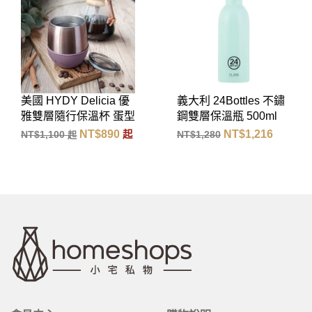
 優
義大利 24Bottles 不鏽
美國 ZOKU 真空不
蛋型
鋼雙層保溫瓶 500ml
鋼保溫瓶 500ml 豔
)
(天空藍)
0
NT$
1,216
NT$
1,080
起
NT$
1,280
NT$
1,385