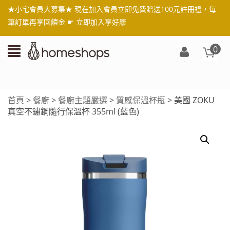
★小宅會員大募集★ 現在加入會員立即免費贈送100元註冊禮，每
筆訂單再享回饋金 ☛
立即加入享好康
0
登
入/
註
首頁
>
餐廚
>
餐廚主題嚴選
>
質感保溫杯瓶
> 美國 ZOKU
冊
真空不鏽鋼隨行保溫杯 355ml (藍色)