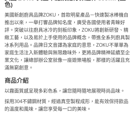
色)
美國新創廚具品牌ZOKU，首款明星產品－快速製冰棒機自
推出以來，一舉打響品牌知名度，廣受各國使用者青睞好
評。突破以往廚具冰冷的刻板印象，ZOKU將創新研發、精
緻工藝，以及易於上手使用的品牌概念，帶進全系列廚具製
冰系列用品。品牌日文音譯為家庭的意思，ZOKU不單單為
家庭生活注入新體驗與無限趣味外，更將品牌精神延續至企
業文化，讓總部辦公室就像一座遊樂場般，那樣的活躍且充
滿無窮創意。
商品介紹
以霧面質感呈現多彩色系，讓您隨時隨地展現時尚品味。
採用304不鏽鋼材質，經過真空製程成形，能有效保持飲品
的溫度和風味，讓您享受每一口的美味。