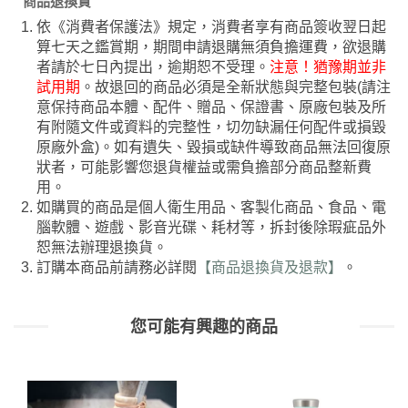
商品退換貨
依《消費者保護法》規定，消費者享有商品簽收翌日起
算七天之鑑賞期，期間申請退購無須負擔運費，欲退購
者請於七日內提出，逾期恕不受理。
注意！猶豫期並非
試用期
。故退回的商品必須是全新狀態與完整包裝(請注
意保持商品本體、配件、贈品、保證書、原廠包裝及所
有附隨文件或資料的完整性，切勿缺漏任何配件或損毀
原廠外盒)。如有遺失、毀損或缺件導致商品無法回復原
狀者，可能影響您退貨權益或需負擔部分商品整新費
用。
如購買的商品是個人衛生用品、客製化商品、食品、電
腦軟體、遊戲、影音光碟、耗材等，拆封後除瑕疵品外
恕無法辦理退換貨。
訂購本商品前請務必詳閱
【商品退換貨及退款】
。
您可能有興趣的商品