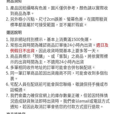
商品須知
產品因拍攝略有色差，圖片僅供參考，顏色請以實際收
到商品為準。
另外極小污點、尺寸2cm誤差、螢幕色差，在國際驗貨
標準都是屬於可接受範圍，並不屬於瑕疵。
運送說明
除非網站特別標示，基本上消費滿1500免運。
常態出貨時間為確認商品訂單後24小時內出貨。
週日及
例假日不出貨
，因此收貨時間基本上要多等一天。
商品頁標示「預購」、或「客製」之商品，將依實際標
示的出貨時間為主，不適用24小時內出貨
多筆相同收件地址的訂單可能會合併包裝配送。
同一筆訂單商品若因出貨廠商不同，可能會收到多個包
裹。
宅配人員在配送前可能會與您聯絡，敬請保持手機或市
話暢通。
我們會盡力確保官網上的庫存數量正確，但若因特殊情
況造成缺貨無法即時出貨時，我們會以email或電話方式
通知，若因此取消訂單會依您的付款方式逕行退款。