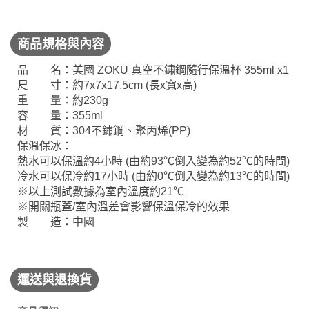
商品規格與內容
品 名：美國 ZOKU 真空不鏽鋼隨行保溫杯 355ml x1
尺 寸：約7x7x17.5cm (長x寬x高)
重 量：約230g
容 量：355ml
材 質：304不鏽鋼、聚丙烯(PP)
保溫保冰：
熱水可以保溫約4小時 (由約93℃倒入變為約52℃的時間)
冷水可以保冷約17小時 (由約0℃倒入變為約13℃的時間)
※以上測試數據為室內溫度約21℃
※開關瓶蓋/室內溫差會影響保溫保冷的效果
製 造：中國
運送與退換貨