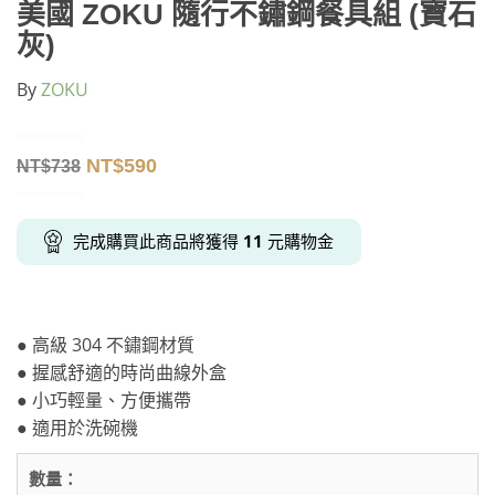
美國 ZOKU 隨行不鏽鋼餐具組 (寶石
灰)
By
ZOKU
NT$
590
NT$
738
完成購買此商品將獲得
11
元購物金
● 高級 304 不鏽鋼材質
● 握感舒適的時尚曲線外盒
● 小巧輕量、方便攜帶
● 適用於洗碗機
數量：