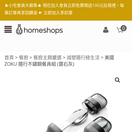
★小宅會員大募集★ 現在加入會員立即免費贈送100元註冊禮，每
筆訂單再享回饋金 ☛
立即加入享好康
0
登
入/
註
首頁
>
餐廚
>
餐廚主題嚴選
>
減塑隨行綠生活
> 美國
冊
ZOKU 隨行不鏽鋼餐具組 (寶石灰)