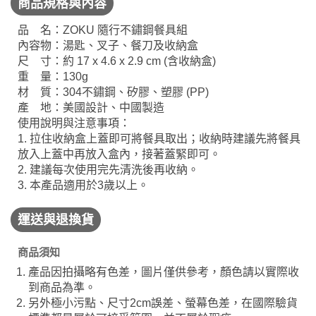
商品規格與內容
品 名：ZOKU 隨行不鏽鋼餐具組
內容物：湯匙、叉子、餐刀及收納盒
尺 寸：約 17 x 4.6 x 2.9 cm (含收納盒)
重 量：130g
材 質：304不鏽鋼、矽膠、塑膠 (PP)
產 地：美國設計、中國製造
使用說明與注意事項：
1. 拉住收納盒上蓋即可將餐具取出；收納時建議先將餐具
放入上蓋中再放入盒內，接著蓋緊即可。
2. 建議每次使用完先清洗後再收納。
3. 本產品適用於3歲以上。
運送與退換貨
商品須知
產品因拍攝略有色差，圖片僅供參考，顏色請以實際收
到商品為準。
另外極小污點、尺寸2cm誤差、螢幕色差，在國際驗貨