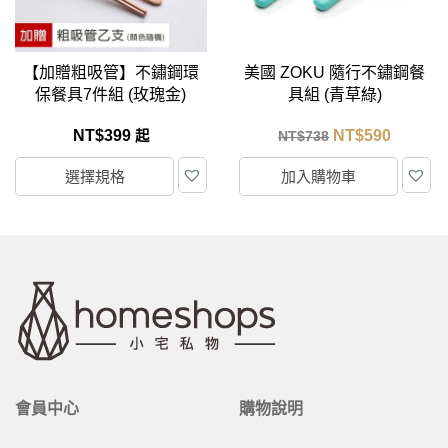
【加贈粗吸管】不鏽鋼環
美國 ZOKU 隨行不鏽鋼餐
保餐具7件組 (玫瑰金)
具組 (青草綠)
NT$
399
NT$
590
起
NT$
738
選擇規格
加入購物車
會員中心
購物說明