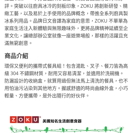
評。突破以往廚具冰冷的刻板印象，ZOKU 將創新研發、精
緻工藝，以及易於上手使用的品牌概念，帶進全系列廚具製
冰系列用品。品牌日文音譯為家庭的意思，ZOKU 不單單為
家庭生活注入新體驗與無限趣味外，更將品牌精神延續至企
業文化，讓總部辦公室就像一座遊樂場般，那樣的活躍且充
滿無窮創意。
商品介紹
環保又便利的攜帶式餐具組！包含湯匙、叉子、餐刀皆為高
級 304 不鏽鋼材質，耐用又容易清潔，並適用於洗碗機。
防漏設計的收納盒，就算用過但無法馬上清洗的餐具，也不
用怕油污沾染到其他地方。握感舒適的時尚曲線外盒，小巧
輕量、方便攜帶，是外出隨行的好伙伴。