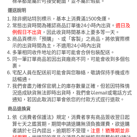
標準都是屬於可接受範圍，並不屬於瑕疵。
運送說明
除非網站特別標示，基本上消費滿1500免運。
常態出貨時間為確認商品訂單後24小時內出貨。
週日及
例假日不出貨
，因此收貨時間基本上要多等一天。
商品頁標示「預購」、或「客製」之商品，將依實際標
示的出貨時間為主，不適用24小時內出貨
多筆相同收件地址的訂單可能會合併包裝配送。
同一筆訂單商品若因出貨廠商不同，可能會收到多個包
裹。
宅配人員在配送前可能會與您聯絡，敬請保持手機或市
話暢通。
我們會盡力確保官網上的庫存數量正確，但若因特殊情
況造成缺貨無法即時出貨時，我們會以email或電話方式
通知，若因此取消訂單會依您的付款方式逕行退款。
商品退換貨
依《消費者保護法》規定，消費者享有商品簽收翌日起
算七天之鑑賞期，期間申請退購無須負擔運費，欲退購
者請於七日內提出，逾期恕不受理。
注意！猶豫期並非