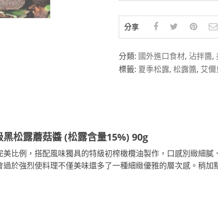
分享
分類:
國外進口食材
,
沾拌醬
,
標籤:
夏季松露
,
松露醬
,
艾儞
級黑松露蘑菇醬 (松露含量15%) 90g
完美比例，搭配風味獨具的特級初榨橄欖油製作，口感別緻細膩
會過於強烈使料理不僅美味還多了一種細緻優雅的層次感。稍加