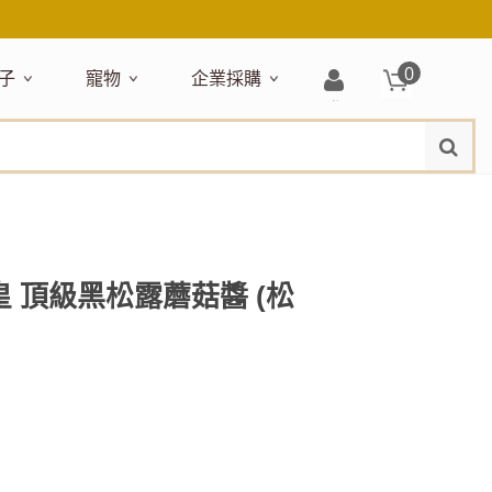
0
子
寵物
企業採購
登
水
題嚴選
居家收納
穿搭配件
主題嚴選
清潔洗沐
企業採購
母嬰清潔保養
運動健身
狗狗專區
玩具天地
入/
品牌總覽
註
品搶先看
收納盒／籃
衣著服飾
NEW!
新品搶先看
沐浴用品
NEW!
孕期保養
瑜珈墊
啃咬系列
固齒器
冊
月禮盒
收納箱
飾品配件
寵物露營
髮品
沐浴護理
瑜珈舖巾
狗狗玩具
玩具收納
期保養禮盒
收納袋
包包提袋
節慶主題玩具
兒童浴巾/浴袍
運動水瓶
狗狗居家
媽咪口袋清單
收納櫃
狗狗營養保健
美妝品牌精選
然有機無毒玩具
衣物收納
沐浴美容
儞皇 頂級黑松露蘑菇醬 (松
保養
衛浴收納
狗狗外出
出必備
旅遊
寶寶睡覺
休閒戶外品牌精選
親子
噴霧
童雨鞋
旅行隨身
安撫巾
衛浴用品
寶旅行
旅行收納
浴巾／毛巾
地毯／地墊