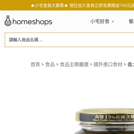
★小宅會員大募集★ 現在加入會員立即免費贈送100元
小宅好食
餐
主題嚴選
主
新品搶先看
NEW!
新
美食自由配 任2件95折
人
年節送禮禮盒
百
首頁
>
食品
>
食品主題嚴選
>
國外進口食材
> 義
素食主義
日
無麥麩飲食
天
生酮飲食專區
品
低糖低卡
質
健康小零嘴
減
台灣在地食材
水
國外進口食材
水
即期惜福良品