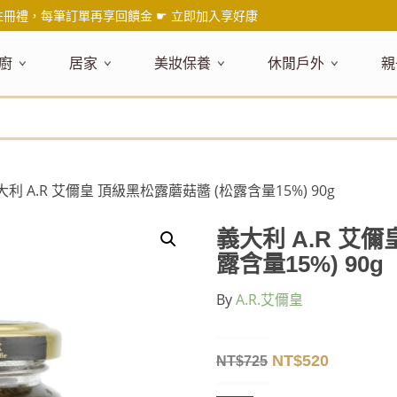
註冊禮，每筆訂單再享回饋金 ☛
立即加入享好康
廚
居家
美妝保養
休閒戶外
親
題嚴選
健康食材
主題嚴選
主題嚴選
料理工具
嚴選食品
居家清潔
主題嚴選
美妝／香
餐桌食器
主
品搶先看
油品
NEW!
新品搶先看
NEW!
新品搶先看
刀具
蜂蜜
NEW!
衣物清潔
新品搶先看
彩妝
碗盤食器
NEW!
新
氣禮盒推薦
調味料
日本 今治毛巾
天然植萃保養
砧板
果醬
地板清潔
減塑隨行環保袋
香水
刀叉匙筷
彌
年經典梅森罐
沾拌醬
防疫專區
深層紓壓按摩
調理鍋盆
抹醬
廚房清潔
專業瑜珈品牌
研磨調味
孕
大利 A.R 艾儞皇 頂級黑松露蘑菇醬 (松露含量15%) 90g
式和風食器
米／麵
天然驅蟲清潔劑
調理用具
堅果
浴廁清潔
露營野炊
托盤層架
孕
保養
個人護理
然木質餐廚
南北乾貨
英式治癒系香氛
烘焙用具
零食糖果
擦巾／抹布
野餐派對
酒類器具
天
義大利 A.R 艾
臉部保養
口腔清潔
味咖啡
義大利麵醬
日系極簡風格
洗滌用具
沖泡飲品
垃圾／廚餘桶
茶器具
露含量15%) 90g
戶外活動
外
身體保養
手部保養
感保溫杯瓶
烘焙材料粉
北歐簡約家居
製冰用具
穀片 / 麥片
防護消毒
咖啡器具
By
A.R.艾儞皇
芳療／按摩
野餐露營
體香膏／
兒
塑隨行綠生活
保健食品
精油／香氛
居家擺飾
防蚊用品
寶
壺杯瓶
食材收納
廚房收納
精油
造型時鐘
NT$
520
NT$
725
杯／玻璃杯
室內擴香
保鮮盒／便當盒
面紙盒套
冰箱收納