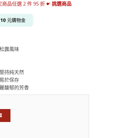
任選 2 件 95 折 ☛
挑選商品
得
10
元購物金
居家品牌精選
架
架
松露風味
架
品牌精選
堅持純天然
易於保存
麗馥郁的芳香
車