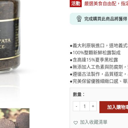
活動
嚴選美食自由配，指定商品
克杯
香氛蠟燭
玻璃密封罐
壁上型裝飾
杯盤架
啡杯
線香薰香
真空密封罐
調料架
完成購買此商品將獲
行杯
保鮮收納罐
鍋蓋架
傢俱
寢具
溫杯／瓶
保鮮袋
碗盤瀝水
鞋櫃鞋架
床單被套
瓶／水壺
梅酒罐
刀具砧板
●義大利原裝進口，道地義式
階梯／增高梯
枕芯枕套
器配件
封口保鮮用具
廚房收納
●100%整顆新鮮松露製成
●含高達15%夏季黑松露
具
小家電
餐廚
●無添加人工色素與防腐劑，
底鍋
快煮壺
●遵循古法製作，品質穩定，
鍋
●完美保留優雅細緻口感、華
具配件
數量：
加入購物
加入收藏清單