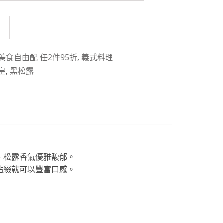
美食自由配 任2件95折
,
義式料理
皇
,
黑松露
、松露香氣優雅馥郁。
點綴就可以豐富口感。