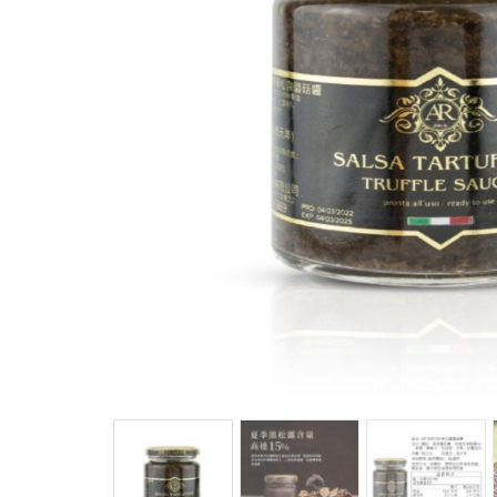
馬
咖
隨
保
水
杯
鍋
平
湯
鍋