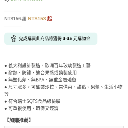
NT$
153
NT$
156
起
起
完成購買此商品將獲得
3-35
元購物金
● 義大利設計製造，歐洲百年玻璃製造工藝
● 耐熱、防鏽，適合果醬或醃製使用
● 無塑化劑、無BPA、無重金屬殘留
● 尺寸眾多，可盛裝沙拉、常備菜、甜點、果醬、生活小物
等
● 符合瑞士SQTS食品級檢驗
● 可重複使用，環保又經濟
【加購推薦】