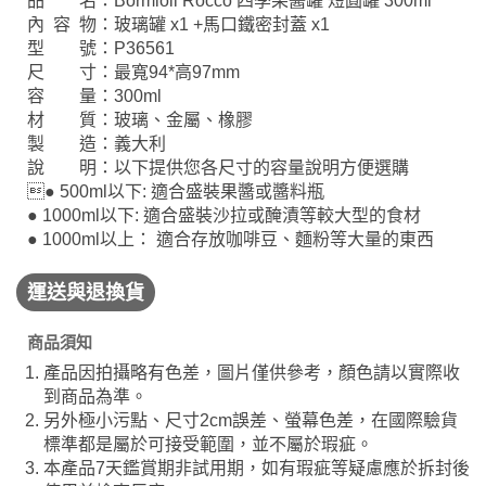
品 名：Bormioli Rocco 四季果醬罐 短圓罐 300ml
內 容 物：玻璃罐 x1 +馬口鐵密封蓋 x1
型 號：P36561
尺 寸：最寬94*高97mm
容 量：300ml
材 質：玻璃、金屬、橡膠
製 造：義大利
說 明：以下提供您各尺寸的容量說明方便選購
● 500ml以下: 適合盛裝果醬或醬料瓶
● 1000ml以下: 適合盛裝沙拉或醃漬等較大型的食材
● 1000ml以上： 適合存放咖啡豆、麵粉等大量的東西
運送與退換貨
商品須知
產品因拍攝略有色差，圖片僅供參考，顏色請以實際收
到商品為準。
另外極小污點、尺寸2cm誤差、螢幕色差，在國際驗貨
標準都是屬於可接受範圍，並不屬於瑕疵。
本產品7天鑑賞期非試用期，如有瑕疵等疑慮應於拆封後