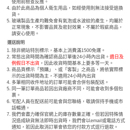
使用前檢查反應。
由於此商品為個人衛生用品，如經使用則無法接受退換
貨。
玻璃製品生產均難免會有氣泡或水波紋的產生，均屬於
正常現象，不影響品質及密封效果，不屬於瑕疵商品，
請安心使用。
運送說明
除非網站特別標示，基本上消費滿1500免運。
常態出貨時間為確認商品訂單後24小時內出貨。
週日及
例假日不出貨
，因此收貨時間基本上要多等一天。
商品頁標示「預購」、或「客製」之商品，將依實際標
示的出貨時間為主，不適用24小時內出貨
多筆相同收件地址的訂單可能會合併包裝配送。
同一筆訂單商品若因出貨廠商不同，可能會收到多個包
裹。
宅配人員在配送前可能會與您聯絡，敬請保持手機或市
話暢通。
我們會盡力確保官網上的庫存數量正確，但若因特殊情
況造成缺貨無法即時出貨時，我們會以email或電話方式
通知，若因此取消訂單會依您的付款方式逕行退款。