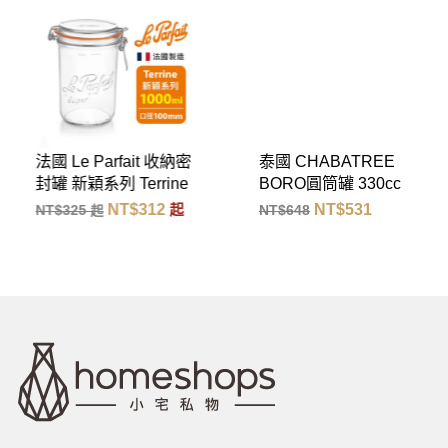
法國 Le Parfait 收納密
泰國 CHABATREE
封罐 新穎系列 Terrine
BORO圓筒罐 330cc
Super 1000ml
NT$
312
NT$
531
NT$
325
起
NT$
648
起