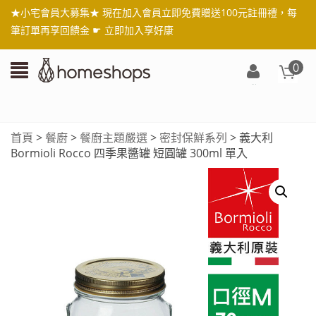
★小宅會員大募集★ 現在加入會員立即免費贈送100元註冊禮，每
筆訂單再享回饋金 ☛
立即加入享好康
0
登
入/
註
首頁
>
餐廚
>
餐廚主題嚴選
>
密封保鮮系列
> 義大利
冊
Bormioli Rocco 四季果醬罐 短圓罐 300ml 單入