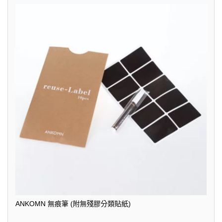
ANKOMN 無痕筆 (附無殘膠分類貼紙)