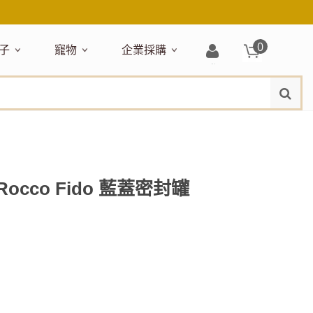
0
子
寵物
企業採購
登
水
題嚴選
居家收納
穿搭配件
主題嚴選
清潔洗沐
企業採購
母嬰清潔保養
運動健身
狗狗專區
玩具天地
入/
品牌總覽
註
品搶先看
收納盒／籃
衣著服飾
NEW!
新品搶先看
沐浴用品
NEW!
孕期保養
瑜珈墊
啃咬系列
固齒器
冊
月禮盒
收納箱
飾品配件
寵物露營
髮品
沐浴護理
瑜珈舖巾
狗狗玩具
玩具收納
期保養禮盒
收納袋
包包提袋
節慶主題玩具
兒童浴巾/浴袍
運動水瓶
狗狗居家
媽咪口袋清單
收納櫃
狗狗營養保健
美妝品牌精選
然有機無毒玩具
衣物收納
沐浴美容
 Rocco Fido 藍蓋密封罐
保養
衛浴收納
狗狗外出
出必備
旅遊
寶寶睡覺
休閒戶外品牌精選
親子
噴霧
童雨鞋
旅行隨身
安撫巾
衛浴用品
寶旅行
旅行收納
浴巾／毛巾
地毯／地墊