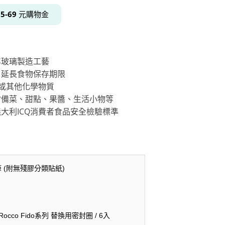
得
5-69
元購物金
居家品牌精選
架
年玻璃製造工藝
架
，延長食物保存期限
架
A或其他化學物質
常備菜、甜點、果醬、生活小物等
品牌精選
義大利ICQ消費者食品安全檢驗標準
筆 (附無殘膠分類貼紙)
i Rocco Fido系列 替換用密封圈 / 6入