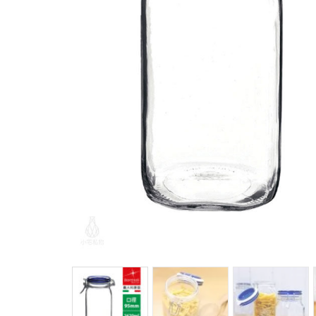
馬
咖
隨
保
水
杯
鍋
平
湯
鍋