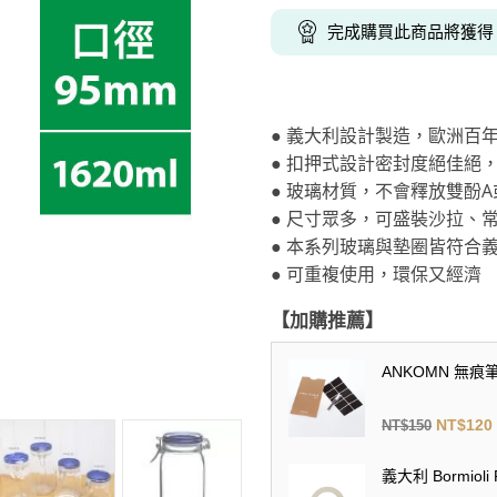
克杯
香氛蠟燭
玻璃密封罐
壁上型裝飾
杯盤架
完成購買此商品將獲
啡杯
線香薰香
真空密封罐
調料架
行杯
保鮮收納罐
鍋蓋架
傢俱
寢具
溫杯／瓶
保鮮袋
碗盤瀝水
● 義大利設計製造，歐洲百
鞋櫃鞋架
床單被套
瓶／水壺
梅酒罐
刀具砧板
● 扣押式設計密封度絕佳絕
階梯／增高梯
枕芯枕套
器配件
封口保鮮用具
廚房收納
● 玻璃材質，不會釋放雙酚
● 尺寸眾多，可盛裝沙拉、
具
小家電
餐廚
● 本系列玻璃與墊圈皆符合
● 可重複使用，環保又經濟
底鍋
快煮壺
鍋
【加購推薦】
具配件
ANKOMN 無痕
NT$
120
NT$
150
義大利 Bormiol