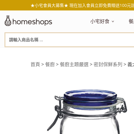
★小宅會員大募集★ 現在加入會員立即免費贈送100元
小宅好食
餐
主題嚴選
主
新品搶先看
NEW!
新
美食自由配 任2件95折
人
年節送禮禮盒
百
首頁
>
餐廚
>
餐廚主題嚴選
>
密封保鮮系列
> 義大
素食主義
日
無麥麩飲食
天
生酮飲食專區
品
低糖低卡
質
健康小零嘴
減
台灣在地食材
水
國外進口食材
水
即期惜福良品