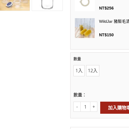
NT$
256
WildJar 豬鬃
NT$
150
數量
1入
12入
數量：
加入購物