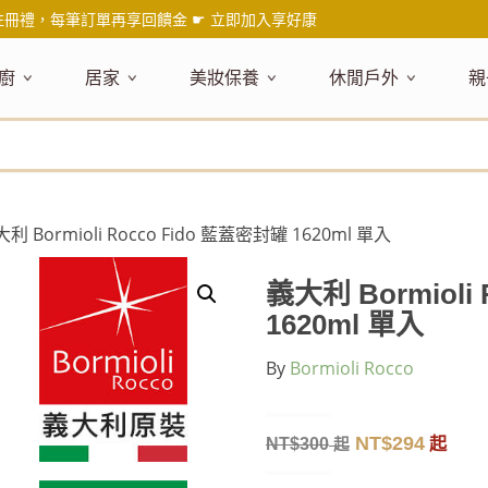
註冊禮，每筆訂單再享回饋金 ☛
立即加入享好康
廚
居家
美妝保養
休閒戶外
親
題嚴選
健康食材
主題嚴選
主題嚴選
料理工具
嚴選食品
居家清潔
主題嚴選
美妝／香
餐桌食器
主
品搶先看
油品
NEW!
新品搶先看
NEW!
新品搶先看
刀具
蜂蜜
NEW!
衣物清潔
新品搶先看
彩妝
碗盤食器
NEW!
新
氣禮盒推薦
調味料
日本 今治毛巾
天然植萃保養
砧板
果醬
地板清潔
減塑隨行環保袋
香水
刀叉匙筷
彌
年經典梅森罐
沾拌醬
防疫專區
深層紓壓按摩
調理鍋盆
抹醬
廚房清潔
專業瑜珈品牌
研磨調味
孕
利 Bormioli Rocco Fido 藍蓋密封罐 1620ml 單入
式和風食器
米／麵
天然驅蟲清潔劑
調理用具
堅果
浴廁清潔
露營野炊
托盤層架
孕
保養
個人護理
然木質餐廚
南北乾貨
英式治癒系香氛
烘焙用具
零食糖果
擦巾／抹布
野餐派對
酒類器具
天
義大利 Bormioli
臉部保養
口腔清潔
味咖啡
義大利麵醬
日系極簡風格
洗滌用具
沖泡飲品
垃圾／廚餘桶
茶器具
1620ml 單入
戶外活動
外
身體保養
手部保養
感保溫杯瓶
烘焙材料粉
北歐簡約家居
製冰用具
穀片 / 麥片
防護消毒
咖啡器具
By
Bormioli Rocco
芳療／按摩
野餐露營
體香膏／
兒
塑隨行綠生活
保健食品
精油／香氛
居家擺飾
防蚊用品
寶
壺杯瓶
食材收納
廚房收納
精油
造型時鐘
NT$
294
NT$
300
起
起
杯／玻璃杯
室內擴香
保鮮盒／便當盒
面紙盒套
冰箱收納