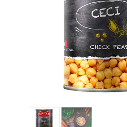
馬
咖
隨
保
水
杯
鍋
平
湯
鍋