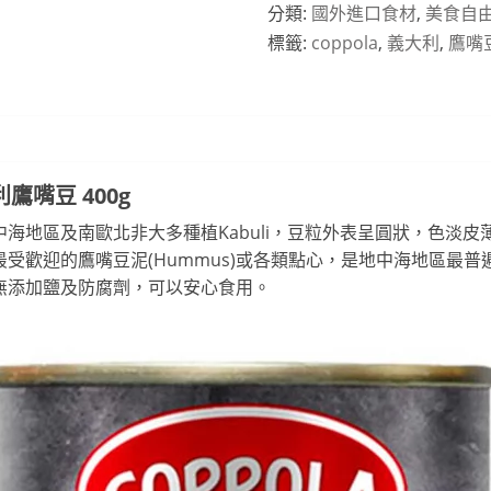
分類:
國外進口食材
,
美食自由
標籤:
coppola
,
義大利
,
鷹嘴
利鷹嘴豆 400g
海地區及南歐北非大多種植Kabuli，豆粒外表呈圓狀，色淡
歡迎的鷹嘴豆泥(Hummus)或各類點心，是地中海地區最普遍的
無添加鹽及防腐劑，可以安心食用。