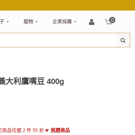
0
子
寵物
企業採購
登
水
題嚴選
居家收納
穿搭配件
主題嚴選
清潔洗沐
企業採購
母嬰清潔保養
運動健身
狗狗專區
玩具天地
入/
品牌總覽
註
品搶先看
收納盒／籃
衣著服飾
NEW!
新品搶先看
沐浴用品
NEW!
孕期保養
瑜珈墊
啃咬系列
固齒器
冊
月禮盒
收納箱
飾品配件
寵物露營
髮品
沐浴護理
瑜珈舖巾
狗狗玩具
玩具收納
期保養禮盒
收納袋
包包提袋
節慶主題玩具
兒童浴巾/浴袍
運動水瓶
狗狗居家
媽咪口袋清單
收納櫃
狗狗營養保健
美妝品牌精選
然有機無毒玩具
衣物收納
沐浴美容
 義大利鷹嘴豆 400g
保養
衛浴收納
狗狗外出
出必備
旅遊
寶寶睡覺
休閒戶外品牌精選
親子
噴霧
童雨鞋
旅行隨身
安撫巾
衛浴用品
寶旅行
旅行收納
浴巾／毛巾
任選 2 件 95 折 ☛
挑選商品
地毯／地墊