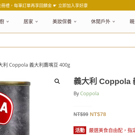
註冊禮，每筆訂單再享回饋金 ☛
立即加入享好康
廚
居家
美妝保養
休閒戶外
親
題嚴選
健康食材
主題嚴選
主題嚴選
料理工具
嚴選食品
居家清潔
主題嚴選
美妝／香
餐桌食器
主
品搶先看
油品
NEW!
新品搶先看
NEW!
新品搶先看
刀具
蜂蜜
NEW!
衣物清潔
新品搶先看
彩妝
碗盤食器
NEW!
新
氣禮盒推薦
調味料
日本 今治毛巾
天然植萃保養
砧板
果醬
地板清潔
減塑隨行環保袋
香水
刀叉匙筷
彌
年經典梅森罐
沾拌醬
防疫專區
深層紓壓按摩
調理鍋盆
抹醬
廚房清潔
專業瑜珈品牌
研磨調味
孕
大利 Coppola 義大利鷹嘴豆 400g
式和風食器
米／麵
天然驅蟲清潔劑
調理用具
堅果
浴廁清潔
露營野炊
托盤層架
孕
保養
個人護理
然木質餐廚
南北乾貨
英式治癒系香氛
烘焙用具
零食糖果
擦巾／抹布
野餐派對
酒類器具
天
義大利 Coppola
臉部保養
口腔清潔
味咖啡
義大利麵醬
日系極簡風格
洗滌用具
沖泡飲品
垃圾／廚餘桶
茶器具
By
Coppola
戶外活動
外
身體保養
手部保養
感保溫杯瓶
烘焙材料粉
北歐簡約家居
製冰用具
穀片 / 麥片
防護消毒
咖啡器具
芳療／按摩
野餐露營
體香膏／
兒
塑隨行綠生活
保健食品
精油／香氛
居家擺飾
防蚊用品
寶
NT$
78
NT$
99
壺杯瓶
食材收納
廚房收納
精油
造型時鐘
活動
嚴選美食自由配，指定商品
杯／玻璃杯
室內擴香
保鮮盒／便當盒
面紙盒套
冰箱收納