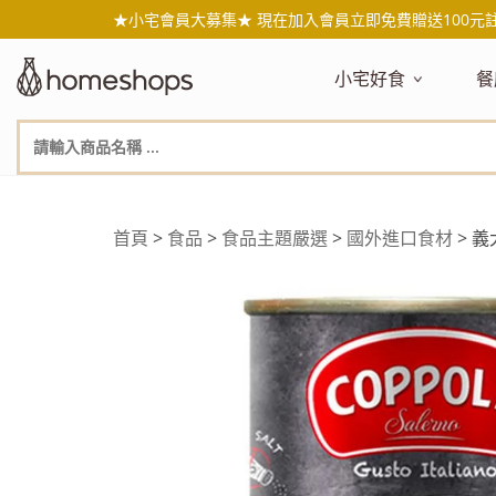
★小宅會員大募集★ 現在加入會員立即免費贈送100元
小宅好食
餐
主題嚴選
主
新品搶先看
NEW!
新
美食自由配 任2件95折
人
年節送禮禮盒
百
首頁
>
食品
>
食品主題嚴選
>
國外進口食材
> 義
素食主義
日
無麥麩飲食
天
生酮飲食專區
品
低糖低卡
質
健康小零嘴
減
台灣在地食材
水
國外進口食材
水
即期惜福良品