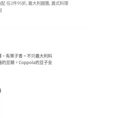
配 任2件95折
,
義大利麵醬
,
義式料理
豆
皮薄，有栗子香。不只義大利料
豆類。Coppola的豆子全