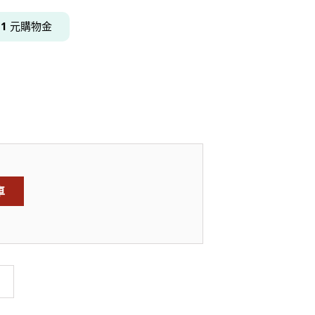
得
1
元購物金
居家品牌精選
架
架
架
品牌精選
車