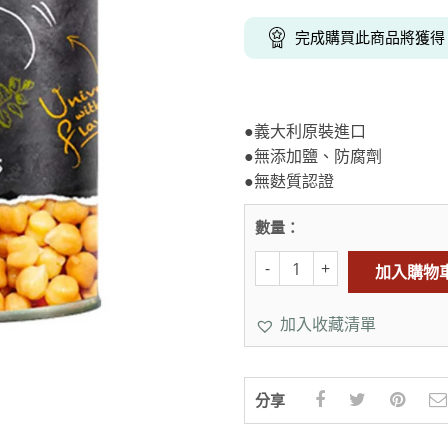
克杯
香氛蠟燭
玻璃密封罐
壁上型裝飾
杯盤架
完成購買此商品將獲
啡杯
線香薰香
真空密封罐
調料架
行杯
保鮮收納罐
鍋蓋架
傢俱
寢具
溫杯／瓶
保鮮袋
碗盤瀝水
●義大利原裝進口
鞋櫃鞋架
床單被套
瓶／水壺
梅酒罐
刀具砧板
●無添加鹽、防腐劑
階梯／增高梯
枕芯枕套
器配件
封口保鮮用具
廚房收納
●無麩質認證
具
小家電
餐廚
數量：
底鍋
快煮壺
加入購物
鍋
具配件
加入收藏清單
分享