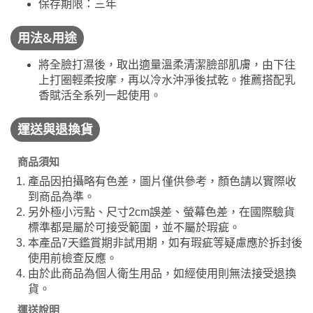
保存期限：三年
用法&用途
將全臉打濕後，取出適量溫柔清潔臉部肌膚，由下往
上打圈輕柔按摩，再以冷水沖淨後拭乾。推薦搭配乳
香賦活全系列一起使用。
運送與退換貨
商品須知
產品因拍攝略有色差，圖片僅供參考，顏色請以實際收
到商品為準。
另外極小污點、尺寸2cm誤差、螢幕色差，在國際驗貨
標準都是屬於可接受範圍，並不屬於瑕疵。
本產品7天鑑賞期非試用期，如有瑕疵等疑慮應於拆封後
使用前檢查反應。
由於此商品為個人衛生用品，如經使用則無法接受退換
貨。
運送說明