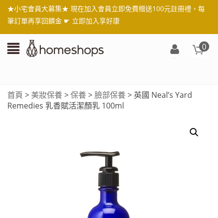
★小宅會員大募集★ 現在加入會員立即免費贈送100元註冊禮，每
筆訂單再享回饋金 ☛
立即加入享好康
0
登
入/
註
首頁
>
美妝保養
>
保養
>
臉部保養
> 英國 Neal’s Yard
冊
Remedies 乳香賦活潔顏乳 100ml