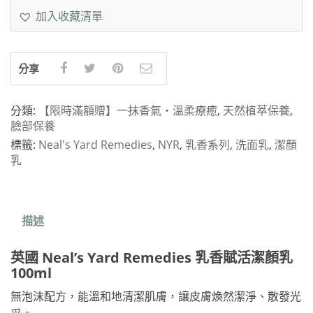
加入收藏清單
分享
分類:
【限時滿額贈】一抹香氣・溫柔療癒
,
天然植萃保養
,
臉部保養
標籤:
Neal's Yard Remedies
,
NYR
,
乳香系列
,
洗面乳
,
潔顏
乳
描述
英國 Neal’s Yard Remedies 乳香賦活潔顏乳
100ml
無泡沫配方，能溫和地清潔肌膚，讓皮膚煥然潔淨、散發光