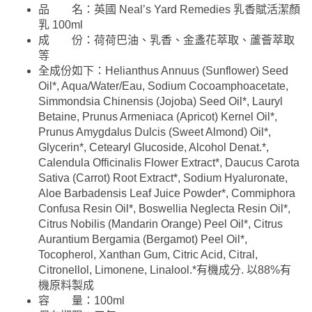
品 名：英國 Neal’s Yard Remedies 乳香賦活潔顏
乳 100ml
成 份：荷荷巴油、乳香、金盞花萃取、蘆薈萃取
等
全成份如下：Helianthus Annuus (Sunflower) Seed
Oil*, Aqua/Water/Eau, Sodium Cocoamphoacetate,
Simmondsia Chinensis (Jojoba) Seed Oil*, Lauryl
Betaine, Prunus Armeniaca (Apricot) Kernel Oil*,
Prunus Amygdalus Dulcis (Sweet Almond) Oil*,
Glycerin*, Cetearyl Glucoside, Alcohol Denat.*,
Calendula Officinalis Flower Extract*, Daucus Carota
Sativa (Carrot) Root Extract*, Sodium Hyaluronate,
Aloe Barbadensis Leaf Juice Powder*, Commiphora
Confusa Resin Oil*, Boswellia Neglecta Resin Oil*,
Citrus Nobilis (Mandarin Orange) Peel Oil*, Citrus
Aurantium Bergamia (Bergamot) Peel Oil*,
Tocopherol, Xanthan Gum, Citric Acid, Citral,
Citronellol, Limonene, Linalool.*有機成分. 以88%有
機原料製成
容 量：100ml