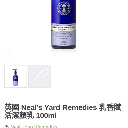
英國 Neal’s Yard Remedies 乳香賦
活潔顏乳 100ml
By
Neal's Yard Remedies