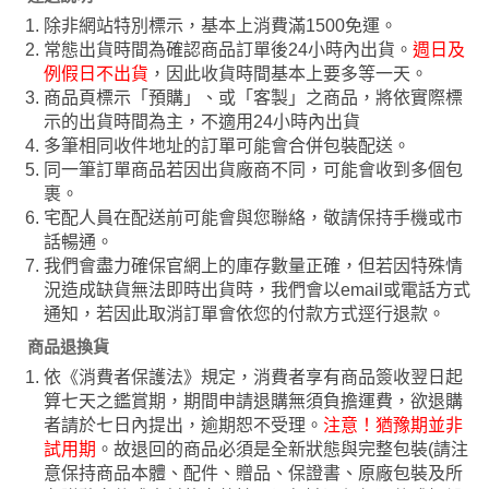
除非網站特別標示，基本上消費滿1500免運。
常態出貨時間為確認商品訂單後24小時內出貨。
週日及
例假日不出貨
，因此收貨時間基本上要多等一天。
商品頁標示「預購」、或「客製」之商品，將依實際標
示的出貨時間為主，不適用24小時內出貨
多筆相同收件地址的訂單可能會合併包裝配送。
同一筆訂單商品若因出貨廠商不同，可能會收到多個包
裹。
宅配人員在配送前可能會與您聯絡，敬請保持手機或市
話暢通。
我們會盡力確保官網上的庫存數量正確，但若因特殊情
況造成缺貨無法即時出貨時，我們會以email或電話方式
通知，若因此取消訂單會依您的付款方式逕行退款。
商品退換貨
依《消費者保護法》規定，消費者享有商品簽收翌日起
算七天之鑑賞期，期間申請退購無須負擔運費，欲退購
者請於七日內提出，逾期恕不受理。
注意！猶豫期並非
試用期
。故退回的商品必須是全新狀態與完整包裝(請注
意保持商品本體、配件、贈品、保證書、原廠包裝及所