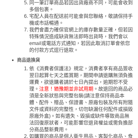
同一筆訂單商品若因出貨廠商不同，可能會收到
多個包裹。
宅配人員在配送前可能會與您聯絡，敬請保持手
機或市話暢通。
我們會盡力確保官網上的庫存數量正確，但若因
特殊情況造成缺貨無法即時出貨時，我們會以
email或電話方式通知，若因此取消訂單會依您
的付款方式逕行退款。
商品退換貨
依《消費者保護法》規定，消費者享有商品簽收
翌日起算七天之鑑賞期，期間申請退購無須負擔
運費，欲退購者請於七日內提出，逾期恕不受
理。
注意！猶豫期並非試用期
。故退回的商品必
須是全新狀態與完整包裝(請注意保持商品本
體、配件、贈品、保證書、原廠包裝及所有附隨
文件或資料的完整性，切勿缺漏任何配件或損毀
原廠外盒)。如有遺失、毀損或缺件導致商品無
法回復原狀者，可能影響您退貨權益或需負擔部
分商品整新費用。
如購買的商品是個人衛生用品、客製化商品、食