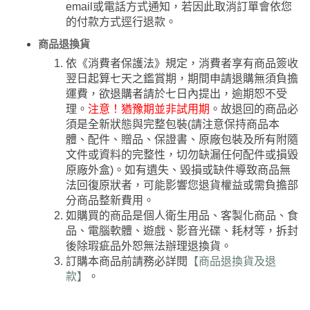
email或電話方式通知，若因此取消訂單會依您
的付款方式逕行退款。
商品退換貨
依《消費者保護法》規定，消費者享有商品簽收
翌日起算七天之鑑賞期，期間申請退購無須負擔
運費，欲退購者請於七日內提出，逾期恕不受
理。
注意！猶豫期並非試用期
。故退回的商品必
須是全新狀態與完整包裝(請注意保持商品本
體、配件、贈品、保證書、原廠包裝及所有附隨
文件或資料的完整性，切勿缺漏任何配件或損毀
原廠外盒)。如有遺失、毀損或缺件導致商品無
法回復原狀者，可能影響您退貨權益或需負擔部
分商品整新費用。
如購買的商品是個人衛生用品、客製化商品、食
品、電腦軟體、遊戲、影音光碟、耗材等，拆封
後除瑕疵品外恕無法辦理退換貨。
訂購本商品前請務必詳閱
【商品退換貨及退
款】
。