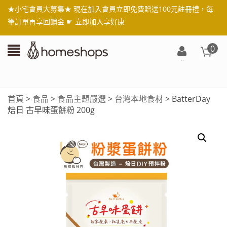
★小宅會員大募集★ 現在加入會員立即免費贈送100元註冊禮，每
筆訂單再享回饋金 ☛
立即加入享好康
0
登
入/
註
首頁
>
食品
>
食品主題嚴選
>
台灣本地食材
> BatterDay
冊
焙日 古早味蛋餅粉 200g