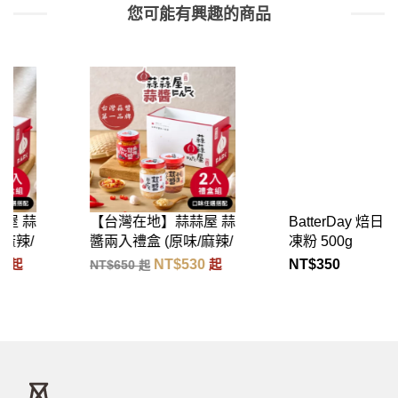
您可能有興趣的商品
【台灣在地】蒜蒜屋 蒜
BatterDay 焙日 嫩仙草
醬兩入禮盒 (原味/麻辣/
凍粉 500g
干貝)
NT$
530
NT$
350
NT$
650
起
起