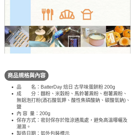
商品規格與內容
品 名：BatterDay 焙日 古早味蛋餅粉 200g
成 分：麵粉、米穀粉、馬鈴薯澱粉、樹薯澱粉、
無鋁泡打粉(酒石酸氫鉀、酸性焦磷酸鈉、碳酸氫鈉)、
鹽
內 容 量：200g
保存方式：密封保存於陰涼通風處，避免高溫曝曬及
潮濕。
製造日期：如外包裝標示