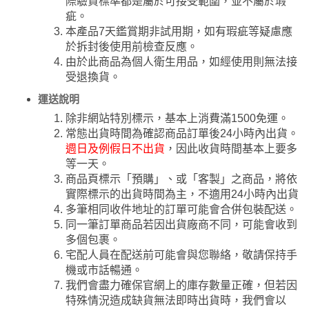
際驗貨標準都是屬於可接受範圍，並不屬於瑕
疵。
本產品7天鑑賞期非試用期，如有瑕疵等疑慮應
於拆封後使用前檢查反應。
由於此商品為個人衛生用品，如經使用則無法接
受退換貨。
運送說明
除非網站特別標示，基本上消費滿1500免運。
常態出貨時間為確認商品訂單後24小時內出貨。
週日及例假日不出貨
，因此收貨時間基本上要多
等一天。
商品頁標示「預購」、或「客製」之商品，將依
實際標示的出貨時間為主，不適用24小時內出貨
多筆相同收件地址的訂單可能會合併包裝配送。
同一筆訂單商品若因出貨廠商不同，可能會收到
多個包裹。
宅配人員在配送前可能會與您聯絡，敬請保持手
機或市話暢通。
我們會盡力確保官網上的庫存數量正確，但若因
特殊情況造成缺貨無法即時出貨時，我們會以