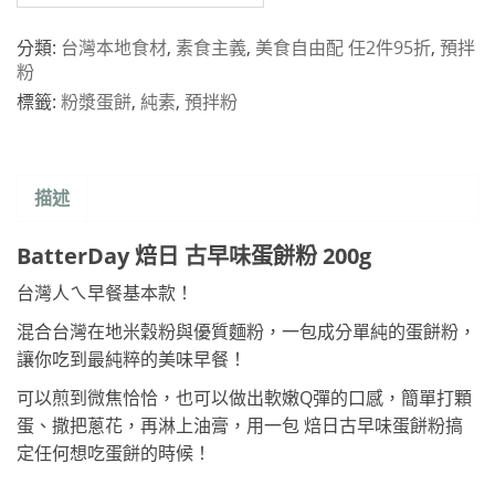
分類:
台灣本地食材
,
素食主義
,
美食自由配 任2件95折
,
預拌
粉
標籤:
粉漿蛋餅
,
純素
,
預拌粉
描述
BatterDay 焙日 古早味蛋餅粉 200g
台灣人ㄟ早餐基本款！
混合台灣在地米穀粉與優質麵粉，一包成分單純的蛋餅粉，
讓你吃到最純粹的美味早餐！
可以煎到微焦恰恰，也可以做出軟嫩Q彈的口感，簡單打顆
蛋、撒把蔥花，再淋上油膏，用一包 焙日古早味蛋餅粉搞
定任何想吃蛋餅的時候！