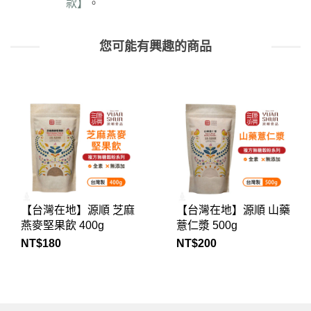
款】
。
您可能有興趣的商品
【台灣在地】源順 山藥
日初良食 天然赤藻糖醇
薏仁漿 500g
350g
NT$
200
NT$
149
NT$
250