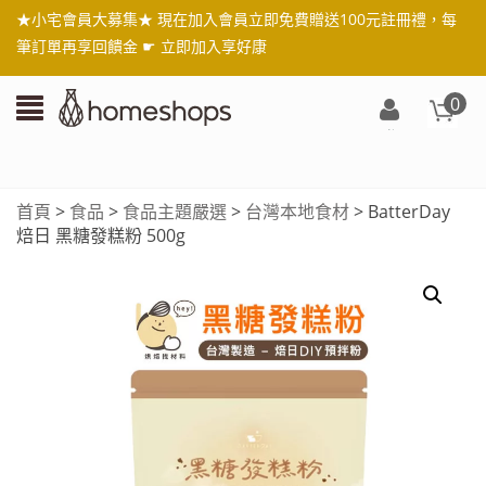
★小宅會員大募集★ 現在加入會員立即免費贈送100元註冊禮，每
筆訂單再享回饋金 ☛
立即加入享好康
0
登
入/
註
首頁
>
食品
>
食品主題嚴選
>
台灣本地食材
> BatterDay
冊
焙日 黑糖發糕粉 500g