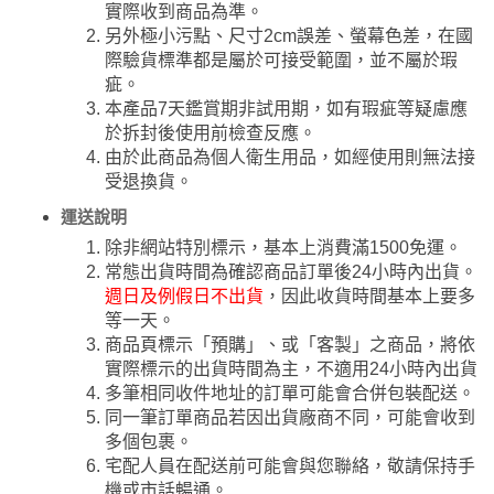
實際收到商品為準。
另外極小污點、尺寸2cm誤差、螢幕色差，在國
際驗貨標準都是屬於可接受範圍，並不屬於瑕
疵。
本產品7天鑑賞期非試用期，如有瑕疵等疑慮應
於拆封後使用前檢查反應。
由於此商品為個人衛生用品，如經使用則無法接
受退換貨。
運送說明
除非網站特別標示，基本上消費滿1500免運。
常態出貨時間為確認商品訂單後24小時內出貨。
週日及例假日不出貨
，因此收貨時間基本上要多
等一天。
商品頁標示「預購」、或「客製」之商品，將依
實際標示的出貨時間為主，不適用24小時內出貨
多筆相同收件地址的訂單可能會合併包裝配送。
同一筆訂單商品若因出貨廠商不同，可能會收到
多個包裹。
宅配人員在配送前可能會與您聯絡，敬請保持手
機或市話暢通。