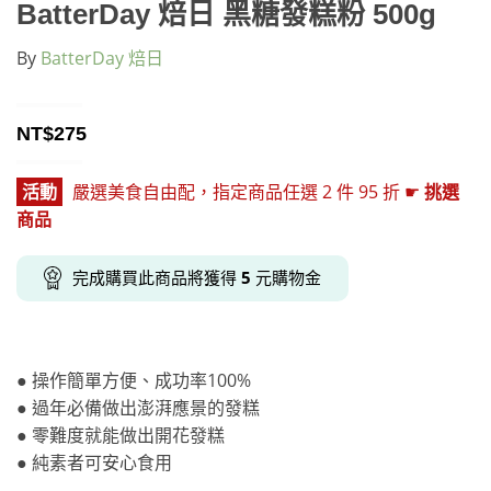
BatterDay 焙日 黑糖發糕粉 500g
By
BatterDay 焙日
NT$
275
活動
嚴選美食自由配，指定商品任選 2 件 95 折 ☛
挑選
商品
完成購買此商品將獲得
5
元購物金
● 操作簡單方便、成功率100%
● 過年必備做出澎湃應景的發糕
● 零難度就能做出開花發糕
● 純素者可安心食用