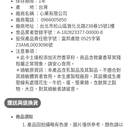
保存期限：1年
產 地：台灣
廠商名稱 ：心果有限公司
廠商電話 ： 0966005850
廠商地址 ：台北市松山區敦化北路238巷15號1樓
食品業者登錄字號：A-182823377-00000-8
投保產品責任險字號：富邦產險 0525字第
23AML0003096號
注意事項：
＊此卡士達粉添加天然香草籽，商品含微量香草莢殘
殼屬正常現象，請安心食用。
＊過敏原資訊：本產品含乳製品及其製品，不適合對
其過敏體質者食用。本生產製程廠房，其設備或生產
管線有處理花生、牛奶、蛋、堅果類、含麩質之穀
物、大豆，對其過敏者請留意。
運送與退換貨
商品須知
產品因拍攝略有色差，圖片僅供參考，顏色請以