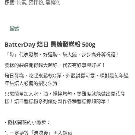
標籤:
純素
,
預拌粉
,
黑糖糕
描述
BatterDay 焙日 黑糖發糕粉 500g
「發」代表發財、好運勢、賺大錢、步步高升等祝福！
發糕的裂痕開得越大越好，代表有好事與好運！
焙日發糕，吃起來鬆軟Q彈、外觀討喜可愛，絕對是每年過
年烘焙人必備的招財法寶！
只需簡單加入水、油，攪拌均勻，零難度就能做出開花發
糕！焙日發糕粉系列讓你製作各種發糕都超簡單！
‣ 發糕開花的小撇步：
1. 一定要等「沸騰後」再入鍋蒸