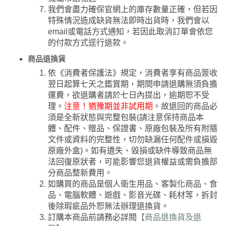
我們會盡力確保官網上的庫存數量正確，但若因
特殊情況造成缺貨無法即時出貨時，我們會以
email或電話方式通知，若因此取消訂單會依您
的付款方式逕行退款。
商品退換貨
依《消費者保護法》規定，消費者享有商品簽收
翌日起算七天之鑑賞期，期間申請退購無須負擔
運費，欲退購者請於七日內提出，逾期恕不受
理。
注意！猶豫期並非試用期
。故退回的商品必
須是全新狀態與完整包裝(請注意保持商品本
體、配件、贈品、保證書、原廠包裝及所有附隨
文件或資料的完整性，切勿缺漏任何配件或損毀
原廠外盒)。如有遺失、毀損或缺件導致商品無
法回復原狀者，可能影響您退貨權益或需負擔部
分商品整新費用。
如購買的商品是個人衛生用品、客製化商品、食
品、電腦軟體、遊戲、影音光碟、耗材等，拆封
後除瑕疵品外恕無法辦理退換貨。
訂購本商品前請務必詳閱
【商品退換貨及退