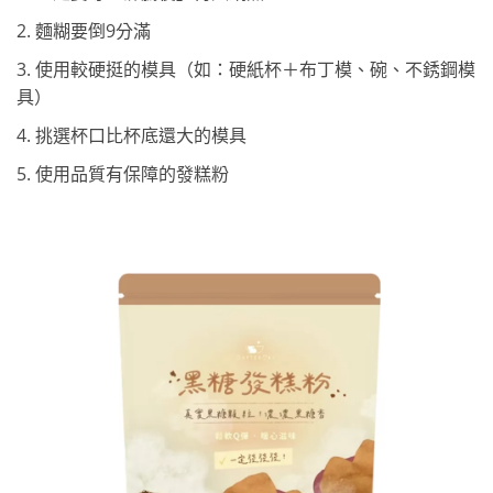
2. 麵糊要倒9分滿
3. 使用較硬挺的模具（如：硬紙杯＋布丁模、碗、不銹鋼模
具）
4. 挑選杯口比杯底還大的模具
5. 使用品質有保障的發糕粉