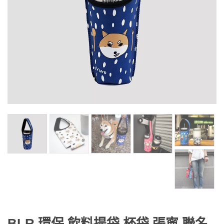
BLR 環保 飲料提袋 杯袋 張寧 聯名