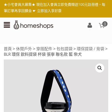
★小宅會員大募集★ 現在加入會員立即免費贈送100元註冊禮，每
筆訂單再享回饋金 ☛
立即加入享好康
0
登
入/
註
首頁
>
休閒戶外
>
穿搭配件
>
包包提袋
>
環保提袋 / 背袋
>
冊
BLR 環保 飲料提袋 杯袋 張寧 聯名款 藍 柴犬