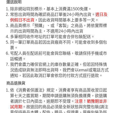
運送說明
除非網站特別標示，基本上消費滿1500免運。
常態出貨時間為確認商品訂單後24小時內出貨。
週日及
例假日不出貨
，因此收貨時間基本上要多等一天。
商品頁標示「預購」、或「客製」之商品，將依實際標
示的出貨時間為主，不適用24小時內出貨
多筆相同收件地址的訂單可能會合併包裝配送。
同一筆訂單商品若因出貨廠商不同，可能會收到多個包
裹。
宅配人員在配送前可能會與您聯絡，敬請保持手機或市
話暢通。
我們會盡力確保官網上的庫存數量正確，但若因特殊情
況造成缺貨無法即時出貨時，我們會以email或電話方式
通知，若因此取消訂單會依您的付款方式逕行退款。
商品退換貨
依《消費者保護法》規定，消費者享有商品簽收翌日起
算七天之鑑賞期，期間申請退購無須負擔運費，欲退購
者請於七日內提出，逾期恕不受理。
注意！猶豫期並非
試用期
。故退回的商品必須是全新狀態與完整包裝(請注
意保持商品本體、配件、贈品、保證書、原廠包裝及所