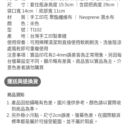
尺 寸：套住瓶身高度 15.5cm ｜含提把高度 29cm ｜
袋口寬 14cm ｜底部寬 11cm
材 質：手工印花 聚酯纖維布 ｜ Neoprene 潛水布
顏 色：米色
型 號：TI102
產 地：台灣手工印製車縫
使用保養：可用稀釋清潔劑直接使用軟刷刷洗、洗後陰涼
處風乾即可重複使用
注意事項：實品印花有2-4mm誤差皆為正常現象，另因每
台螢幕設定不同，顯示略有差異，商品皆以實品為主，介
意色差者請勿購買
運送與退換貨
商品須知
產品因拍攝略有色差，圖片僅供參考，顏色請以實際收
到商品為準。
另外極小污點、尺寸2cm誤差、螢幕色差，在國際驗貨
標準都是屬於可接受範圍，並不屬於瑕疵。