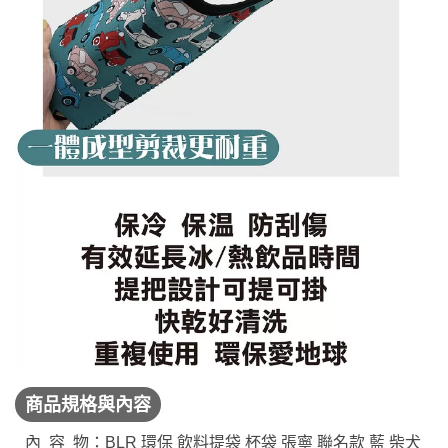
商品規格與內容
內 容 物：BLR 環保 飲料提袋 杯袋 張寧 聯名款 藍 柴犬