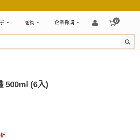
0
子
寵物
企業採購
登
水
題嚴選
居家收納
穿搭配件
主題嚴選
清潔洗沐
企業採購
母嬰清潔保養
運動健身
狗狗專區
玩具天地
入/
品牌總覽
註
品搶先看
收納盒／籃
衣著服飾
NEW!
新品搶先看
沐浴用品
NEW!
孕期保養
瑜珈墊
啃咬系列
固齒器
冊
月禮盒
收納箱
飾品配件
寵物露營
髮品
沐浴護理
瑜珈舖巾
狗狗玩具
玩具收納
期保養禮盒
收納袋
包包提袋
節慶主題玩具
兒童浴巾/浴袍
運動水瓶
狗狗居家
媽咪口袋清單
收納櫃
狗狗營養保健
美妝品牌精選
然有機無毒玩具
衣物收納
沐浴美容
500ml (6入)
保養
衛浴收納
狗狗外出
出必備
旅遊
寶寶睡覺
休閒戶外品牌精選
親子
噴霧
童雨鞋
旅行隨身
安撫巾
衛浴用品
寶旅行
旅行收納
浴巾／毛巾
5折
地毯／地墊