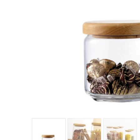
馬
咖
隨
保
水
杯
鍋
平
湯
鍋