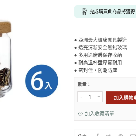
克杯
香氛蠟燭
玻璃密封罐
壁上型裝飾
杯盤架
完成購買此商品將獲
啡杯
線香薰香
真空密封罐
調料架
行杯
保鮮收納罐
鍋蓋架
傢俱
寢具
溫杯／瓶
保鮮袋
碗盤瀝水
● 亞洲最大玻璃餐具製造
鞋櫃鞋架
床單被套
瓶／水壺
梅酒罐
刀具砧板
● 透亮清新安全無鉛玻璃
階梯／增高梯
枕芯枕套
器配件
封口保鮮用具
廚房收納
● 多用途廚房保存收納
● 耐高溫杯壁厚實耐用
具
小家電
餐廚
● 密封佳，防潮防塵
底鍋
快煮壺
鍋
數量：
具配件
加入購物
加入收藏清單