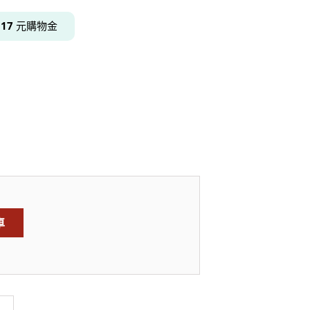
得
17
元購物金
居家品牌精選
架
架
架
品牌精選
車