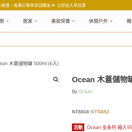
註冊禮，每筆訂單再享回饋金 ☛
立即加入享好康
廚
居家
美妝保養
休閒戶外
親
題嚴選
健康食材
主題嚴選
主題嚴選
料理工具
嚴選食品
居家清潔
主題嚴選
美妝／香
餐桌食器
主
品搶先看
油品
NEW!
新品搶先看
NEW!
新品搶先看
刀具
蜂蜜
NEW!
衣物清潔
新品搶先看
彩妝
碗盤食器
NEW!
新
氣禮盒推薦
調味料
日本 今治毛巾
天然植萃保養
砧板
果醬
地板清潔
減塑隨行環保袋
香水
刀叉匙筷
彌
年經典梅森罐
沾拌醬
防疫專區
深層紓壓按摩
調理鍋盆
抹醬
廚房清潔
專業瑜珈品牌
研磨調味
孕
cean 木蓋儲物罐 500ml (6入)
式和風食器
米／麵
天然驅蟲清潔劑
調理用具
堅果
浴廁清潔
露營野炊
托盤層架
孕
保養
個人護理
然木質餐廚
南北乾貨
英式治癒系香氛
烘焙用具
零食糖果
擦巾／抹布
野餐派對
酒類器具
天
Ocean 木蓋儲物罐 
臉部保養
口腔清潔
味咖啡
義大利麵醬
日系極簡風格
洗滌用具
沖泡飲品
垃圾／廚餘桶
茶器具
By
Ocean
戶外活動
外
身體保養
手部保養
感保溫杯瓶
烘焙材料粉
北歐簡約家居
製冰用具
穀片 / 麥片
防護消毒
咖啡器具
芳療／按摩
野餐露營
體香膏／
兒
塑隨行綠生活
保健食品
精油／香氛
居家擺飾
防蚊用品
寶
NT$
882
NT$
918
壺杯瓶
食材收納
廚房收納
精油
造型時鐘
活動
Ocean 全系列 箱入9
杯／玻璃杯
室內擴香
保鮮盒／便當盒
面紙盒套
冰箱收納