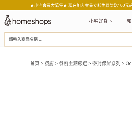
★小宅會員大募集★ 現在加入會員立即免費贈送100元
小宅好食
餐
主題嚴選
主
新品搶先看
NEW!
新
美食自由配 任2件95折
人
年節送禮禮盒
百
首頁
>
餐廚
>
餐廚主題嚴選
>
密封保鮮系列
> O
素食主義
日
無麥麩飲食
天
生酮飲食專區
品
低糖低卡
質
健康小零嘴
減
台灣在地食材
水
國外進口食材
水
即期惜福良品