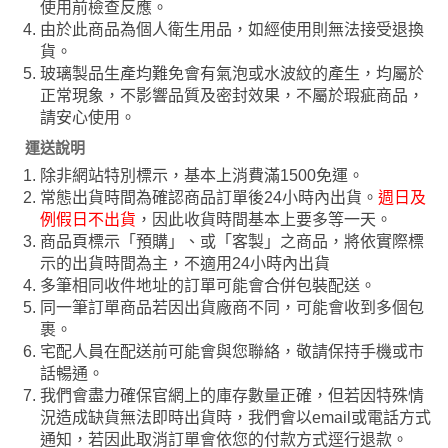
使用前檢查反應。
由於此商品為個人衛生用品，如經使用則無法接受退換
貨。
玻璃製品生產均難免會有氣泡或水波紋的產生，均屬於
正常現象，不影響品質及密封效果，不屬於瑕疵商品，
請安心使用。
運送說明
除非網站特別標示，基本上消費滿1500免運。
常態出貨時間為確認商品訂單後24小時內出貨。
週日及
例假日不出貨
，因此收貨時間基本上要多等一天。
商品頁標示「預購」、或「客製」之商品，將依實際標
示的出貨時間為主，不適用24小時內出貨
多筆相同收件地址的訂單可能會合併包裝配送。
同一筆訂單商品若因出貨廠商不同，可能會收到多個包
裹。
宅配人員在配送前可能會與您聯絡，敬請保持手機或市
話暢通。
我們會盡力確保官網上的庫存數量正確，但若因特殊情
況造成缺貨無法即時出貨時，我們會以email或電話方式
通知，若因此取消訂單會依您的付款方式逕行退款。