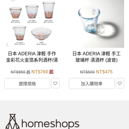
日本 ADERIA 津輕 手作
日本 ADERIA 津輕 手工
金彩花火金箔系列酒杯/清
玻璃杯 清酒杯 (波音)
酒杯 (五款任選)
65ml
NT$
760
NT$
475
NT$
950
起
NT$
500
起
選擇規格
加入購物車