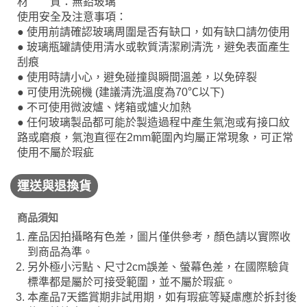
材 質：無鉛玻璃
使用安全及注意事項：
● 使用前請確認玻璃周圍是否有缺口，如有缺口請勿使用
● 玻璃瓶罐請使用清水或軟質清潔刷清洗，避免表面產生
刮痕
● 使用時請小心，避免碰撞與瞬間溫差，以免碎裂
● 可使用洗碗機 (建議清洗溫度為70℃以下)
● 不可使用微波爐、烤箱或爐火加熱
● 任何玻璃製品都可能於製造過程中產生氣泡或有接口紋
路或磨痕，氣泡直徑在2mm範圍內均屬正常現象，可正常
使用不屬於瑕疵
運送與退換貨
商品須知
產品因拍攝略有色差，圖片僅供參考，顏色請以實際收
到商品為準。
另外極小污點、尺寸2cm誤差、螢幕色差，在國際驗貨
標準都是屬於可接受範圍，並不屬於瑕疵。
本產品7天鑑賞期非試用期，如有瑕疵等疑慮應於拆封後