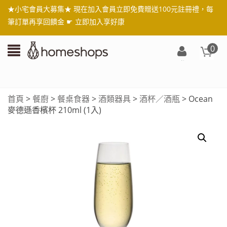
★小宅會員大募集★ 現在加入會員立即免費贈送100元註冊禮，每
筆訂單再享回饋金 ☛
立即加入享好康
0
登
入/
註
首頁
>
餐廚
>
餐桌食器
>
酒類器具
>
酒杯／酒瓶
> Ocean
冊
麥德遜香檳杯 210ml (1入)