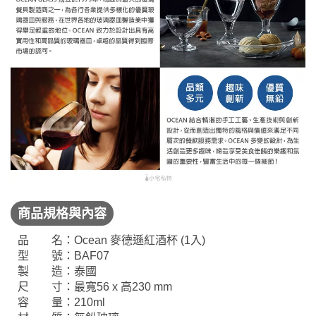
商品規格與內容
品 名：Ocean 麥德遜紅酒杯 (1入)
型 號：BAF07
製 造：泰國
尺 寸：最寬56 x 高230 mm
容 量：210ml