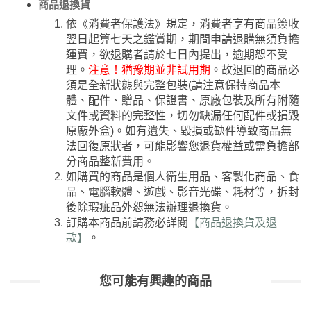
商品退換貨
依《消費者保護法》規定，消費者享有商品簽收
翌日起算七天之鑑賞期，期間申請退購無須負擔
運費，欲退購者請於七日內提出，逾期恕不受
理。
注意！猶豫期並非試用期
。故退回的商品必
須是全新狀態與完整包裝(請注意保持商品本
體、配件、贈品、保證書、原廠包裝及所有附隨
文件或資料的完整性，切勿缺漏任何配件或損毀
原廠外盒)。如有遺失、毀損或缺件導致商品無
法回復原狀者，可能影響您退貨權益或需負擔部
分商品整新費用。
如購買的商品是個人衛生用品、客製化商品、食
品、電腦軟體、遊戲、影音光碟、耗材等，拆封
後除瑕疵品外恕無法辦理退換貨。
訂購本商品前請務必詳閱
【商品退換貨及退
款】
。
您可能有興趣的商品