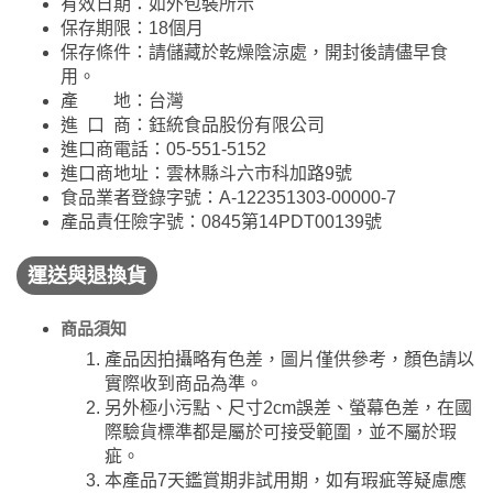
有效日期：如外包裝所示
保存期限：18個月
保存條件：請儲藏於乾燥陰涼處，開封後請儘早食
用。
產 地：台灣
進 口 商：鈺統食品股份有限公司
進口商電話：05-551-5152
進口商地址：雲林縣斗六市科加路9號
食品業者登錄字號：A-122351303-00000-7
產品責任險字號：0845第14PDT00139號
運送與退換貨
商品須知
產品因拍攝略有色差，圖片僅供參考，顏色請以
實際收到商品為準。
另外極小污點、尺寸2cm誤差、螢幕色差，在國
際驗貨標準都是屬於可接受範圍，並不屬於瑕
疵。
本產品7天鑑賞期非試用期，如有瑕疵等疑慮應