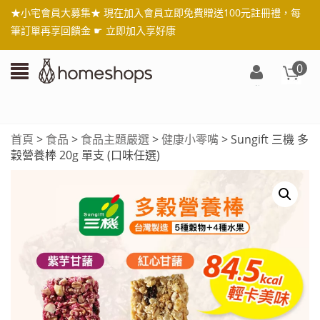
★小宅會員大募集★ 現在加入會員立即免費贈送100元註冊禮，每
筆訂單再享回饋金 ☛
立即加入享好康
0
登
入/
註
首頁
>
食品
>
食品主題嚴選
>
健康小零嘴
> Sungift 三機 多
冊
穀營養棒 20g 單支 (口味任選)