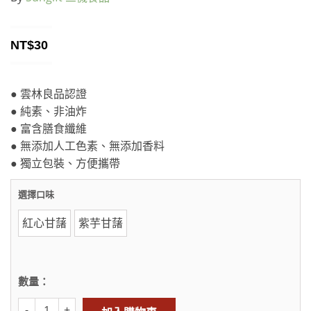
NT$
30
● 雲林良品認證
● 純素、非油炸
● 富含膳食纖維
● 無添加人工色素、無添加香料
● 獨立包裝、方便攜帶
選擇口味
紅心甘藷
紫芋甘藷
數量：