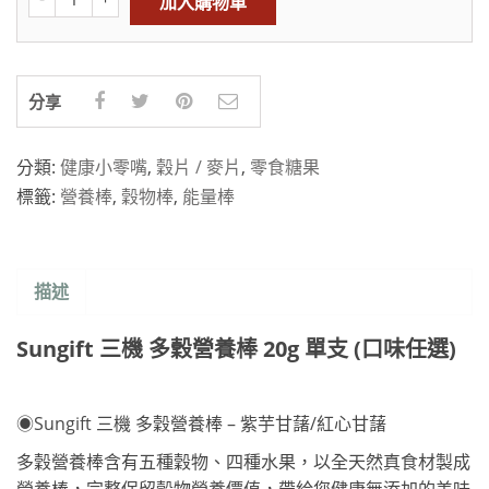
加入購物車
分享
分類:
健康小零嘴
,
穀片 / 麥片
,
零食糖果
標籤:
營養棒
,
穀物棒
,
能量棒
描述
Sungift 三機 多穀營養棒 20g 單支 (口味任選)
◉Sungift 三機 多穀營養棒 – 紫芋甘藷/紅心甘藷
多穀營養棒含有五種穀物、四種水果，以全天然真食材製成
營養棒，完整保留穀物營養價值，帶給您健康無添加的美味