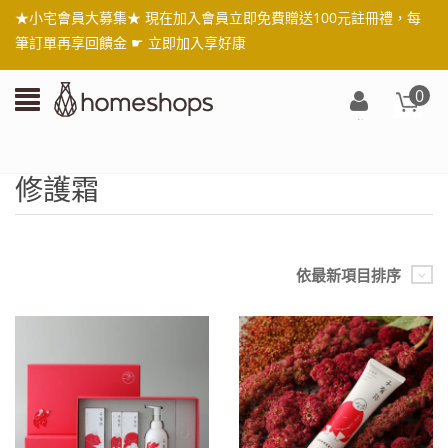
★小宅會員大募集★ 現在加入會員立即免費贈送100元註冊禮，每
筆訂單再享回饋金 ☛
立即加入享好康
0
登
入/
註
修護霜
冊
依最新項目排序