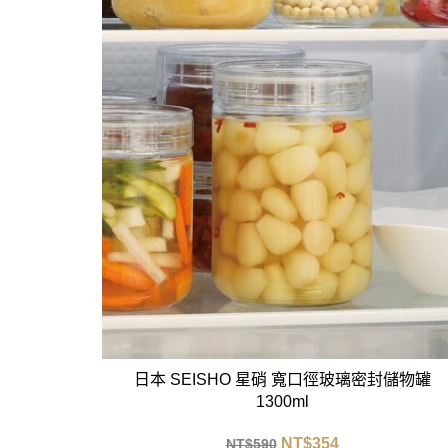
日本 SEISHO 星硝 寬口徑玻璃密封儲物罐
1300ml
NT$
354
NT$
590