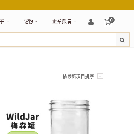
0
子
寵物
企業採購
登
水
題嚴選
居家收納
穿搭配件
主題嚴選
清潔洗沐
企業採購
母嬰清潔保養
運動健身
狗狗專區
玩具天地
入/
品牌總覽
註
品搶先看
收納盒／籃
衣著服飾
NEW!
新品搶先看
沐浴用品
NEW!
孕期保養
瑜珈墊
啃咬系列
固齒器
冊
月禮盒
收納箱
飾品配件
寵物露營
髮品
沐浴護理
瑜珈舖巾
狗狗玩具
玩具收納
期保養禮盒
收納袋
包包提袋
節慶主題玩具
兒童浴巾/浴袍
運動水瓶
狗狗居家
媽咪口袋清單
收納櫃
狗狗營養保健
美妝品牌精選
依最新項目排序
然有機無毒玩具
衣物收納
沐浴美容
保養
衛浴收納
狗狗外出
出必備
旅遊
寶寶睡覺
休閒戶外品牌精選
親子
噴霧
童雨鞋
旅行隨身
安撫巾
衛浴用品
寶旅行
旅行收納
浴巾／毛巾
地毯／地墊