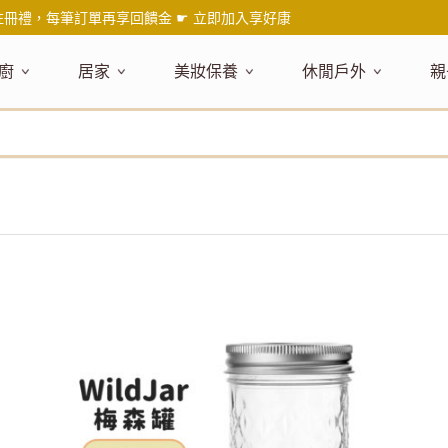
註冊禮，每筆訂單再享回饋金 ☛
立即加入享好康
廚
居家
美妝保養
休閒戶外
親
題嚴選
健康食材
主題嚴選
主題嚴選
料理工具
嚴選食品
居家清潔
主題嚴選
美妝／香
餐桌食器
主
品搶先看
油品
NEW!
新品搶先看
NEW!
新品搶先看
刀具
蜂蜜
NEW!
衣物清潔
新品搶先看
彩妝
碗盤食器
NEW!
新
氣禮盒推薦
調味料
日本 今治毛巾
天然植萃保養
砧板
果醬
地板清潔
減塑隨行環保袋
香水
刀叉匙筷
彌
年經典梅森罐
沾拌醬
防疫專區
深層紓壓按摩
調理鍋盆
抹醬
廚房清潔
專業瑜珈品牌
研磨調味
孕
式和風食器
米／麵
天然驅蟲清潔劑
調理用具
堅果
浴廁清潔
露營野炊
托盤層架
孕
保養
個人護理
然木質餐廚
南北乾貨
英式治癒系香氛
烘焙用具
零食糖果
擦巾／抹布
野餐派對
酒類器具
天
臉部保養
口腔清潔
味咖啡
義大利麵醬
日系極簡風格
洗滌用具
沖泡飲品
垃圾／廚餘桶
茶器具
戶外活動
外
身體保養
手部保養
感保溫杯瓶
烘焙材料粉
北歐簡約家居
製冰用具
穀片 / 麥片
防護消毒
咖啡器具
芳療／按摩
野餐露營
體香膏／
兒
塑隨行綠生活
保健食品
精油／香氛
居家擺飾
防蚊用品
寶
壺杯瓶
食材收納
廚房收納
精油
造型時鐘
杯／玻璃杯
室內擴香
保鮮盒／便當盒
面紙盒套
冰箱收納