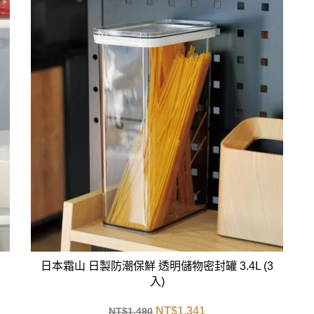
日本霜山 日製防潮保鮮 透明儲物密封罐 3.4L (3
入)
NT$
1,341
NT$
1,490