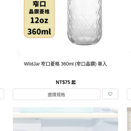
克杯
香氛蠟燭
玻璃密封罐
壁上型裝飾
杯盤架
啡杯
線香薰香
真空密封罐
調料架
行杯
保鮮收納罐
鍋蓋架
傢俱
寢具
溫杯／瓶
保鮮袋
碗盤瀝水
鞋櫃鞋架
床單被套
瓶／水壺
梅酒罐
刀具砧板
階梯／增高梯
枕芯枕套
器配件
封口保鮮用具
廚房收納
具
小家電
餐廚
WildJar 窄口菱格 360ml (窄口晶鑽) 單入
底鍋
快煮壺
鍋
NT$
75
起
具配件
選擇規格