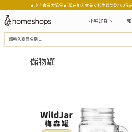
★小宅會員大募集★ 現在加入會員立即免費贈送100元
小宅好食
餐
主題嚴選
主
新品搶先看
NEW!
新
美食自由配 任2件95折
人
儲物罐
年節送禮禮盒
百
素食主義
日
無麥麩飲食
天
生酮飲食專區
品
低糖低卡
質
健康小零嘴
減
台灣在地食材
水
國外進口食材
水
即期惜福良品