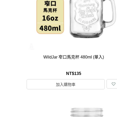
馬
咖
隨
保
水
杯
鍋
WildJar 窄口馬克杯 480ml (單入)
平
湯
NT$
135
鍋
加入購物車