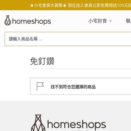
★小宅會員大募集★ 現在加入會員立即免費贈送100元
小宅好食
餐
主題嚴選
主
新品搶先看
NEW!
新
美食自由配 任2件95折
人
免釘鑽
年節送禮禮盒
百
素食主義
日
無麥麩飲食
天
生酮飲食專區
品
找不到符合您選擇的商品
低糖低卡
質
健康小零嘴
減
台灣在地食材
水
國外進口食材
水
即期惜福良品