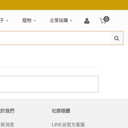
0
子
寵物
企業採購
登
水
題嚴選
居家收納
穿搭配件
主題嚴選
清潔洗沐
企業採購
母嬰清潔保養
運動健身
狗狗專區
玩具天地
入/
品牌總覽
註
品搶先看
收納盒／籃
衣著服飾
NEW!
新品搶先看
沐浴用品
NEW!
孕期保養
瑜珈墊
啃咬系列
固齒器
冊
月禮盒
收納箱
飾品配件
寵物露營
髮品
沐浴護理
瑜珈舖巾
狗狗玩具
玩具收納
期保養禮盒
收納袋
包包提袋
節慶主題玩具
兒童浴巾/浴袍
運動水瓶
狗狗居家
媽咪口袋清單
收納櫃
狗狗營養保健
美妝品牌精選
然有機無毒玩具
衣物收納
沐浴美容
保養
衛浴收納
狗狗外出
出必備
旅遊
寶寶睡覺
休閒戶外品牌精選
親子
噴霧
童雨鞋
旅行隨身
安撫巾
衛浴用品
寶旅行
旅行收納
關於我們
社群媒體
浴巾／毛巾
地毯／地墊
最新消息
LINE@官方客服