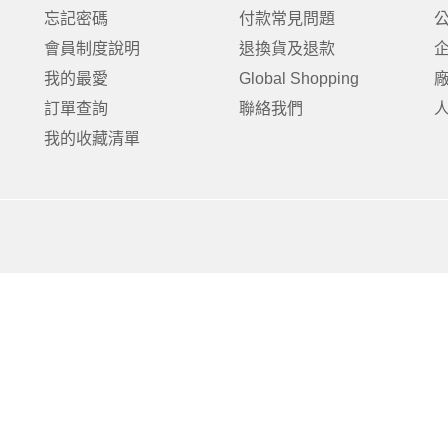
克杯
香氛蠟燭
玻璃密封罐
壁上型裝飾
杯盤架
忘記密碼
付款常見問題
啡杯
線香薰香
真空密封罐
調料架
會員制度說明
退換貨及退款
行杯
保鮮收納罐
鍋蓋架
我的最愛
Global Shopping
傢俱
寢具
溫杯／瓶
保鮮袋
碗盤瀝水
訂單查詢
聯絡我們
鞋櫃鞋架
床單被套
瓶／水壺
梅酒罐
刀具砧板
我的收藏清單
階梯／增高梯
枕芯枕套
器配件
封口保鮮用具
廚房收納
具
小家電
餐廚
底鍋
快煮壺
鍋
具配件