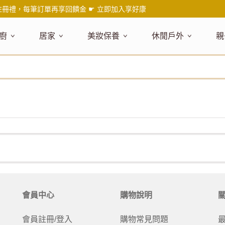
註冊禮，每筆訂單再享回饋金 ☛
立即加入享好康
廚
居家
美妝保養
休閒戶外
親
題嚴選
健康食材
主題嚴選
主題嚴選
料理工具
嚴選食品
居家清潔
主題嚴選
美妝／香
餐桌食器
主
品搶先看
油品
NEW!
新品搶先看
NEW!
新品搶先看
刀具
蜂蜜
NEW!
衣物清潔
新品搶先看
彩妝
碗盤食器
NEW!
新
氣禮盒推薦
調味料
日本 今治毛巾
天然植萃保養
砧板
果醬
地板清潔
減塑隨行環保袋
香水
刀叉匙筷
彌
年經典梅森罐
沾拌醬
防疫專區
深層紓壓按摩
調理鍋盆
抹醬
廚房清潔
專業瑜珈品牌
研磨調味
孕
式和風食器
米／麵
天然驅蟲清潔劑
調理用具
堅果
浴廁清潔
露營野炊
托盤層架
孕
保養
個人護理
然木質餐廚
南北乾貨
英式治癒系香氛
烘焙用具
零食糖果
擦巾／抹布
野餐派對
酒類器具
天
臉部保養
口腔清潔
味咖啡
義大利麵醬
日系極簡風格
洗滌用具
沖泡飲品
垃圾／廚餘桶
茶器具
戶外活動
外
身體保養
手部保養
感保溫杯瓶
烘焙材料粉
北歐簡約家居
製冰用具
穀片 / 麥片
防護消毒
咖啡器具
芳療／按摩
野餐露營
體香膏／
兒
塑隨行綠生活
保健食品
精油／香氛
居家擺飾
防蚊用品
寶
會員中心
購物說明
壺杯瓶
食材收納
廚房收納
精油
造型時鐘
杯／玻璃杯
室內擴香
保鮮盒／便當盒
面紙盒套
冰箱收納
會員註冊/登入
購物常見問題