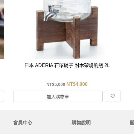
克杯
香氛蠟燭
玻璃密封罐
壁上型裝飾
杯盤架
啡杯
線香薰香
真空密封罐
調料架
行杯
保鮮收納罐
鍋蓋架
傢俱
寢具
溫杯／瓶
保鮮袋
碗盤瀝水
鞋櫃鞋架
床單被套
瓶／水壺
梅酒罐
刀具砧板
階梯／增高梯
枕芯枕套
器配件
封口保鮮用具
廚房收納
具
小家電
餐廚
日本 ADERIA 石塚硝子 附木架燒酌瓶 2L
底鍋
快煮壺
鍋
NT$
4,000
NT$
5,000
具配件
加入購物車
會員中心
購物說明