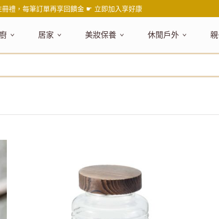
註冊禮，每筆訂單再享回饋金 ☛
立即加入享好康
廚
居家
美妝保養
休閒戶外
親
題嚴選
健康食材
主題嚴選
主題嚴選
料理工具
嚴選食品
居家清潔
主題嚴選
美妝／香
餐桌食器
主
品搶先看
油品
NEW!
新品搶先看
NEW!
新品搶先看
刀具
蜂蜜
NEW!
衣物清潔
新品搶先看
彩妝
碗盤食器
NEW!
新
氣禮盒推薦
調味料
日本 今治毛巾
天然植萃保養
砧板
果醬
地板清潔
減塑隨行環保袋
香水
刀叉匙筷
彌
年經典梅森罐
沾拌醬
防疫專區
深層紓壓按摩
調理鍋盆
抹醬
廚房清潔
專業瑜珈品牌
研磨調味
孕
式和風食器
米／麵
天然驅蟲清潔劑
調理用具
堅果
浴廁清潔
露營野炊
托盤層架
孕
保養
個人護理
然木質餐廚
南北乾貨
英式治癒系香氛
烘焙用具
零食糖果
擦巾／抹布
野餐派對
酒類器具
天
臉部保養
口腔清潔
味咖啡
義大利麵醬
日系極簡風格
洗滌用具
沖泡飲品
垃圾／廚餘桶
茶器具
戶外活動
外
身體保養
手部保養
感保溫杯瓶
烘焙材料粉
北歐簡約家居
製冰用具
穀片 / 麥片
防護消毒
咖啡器具
芳療／按摩
野餐露營
體香膏／
兒
塑隨行綠生活
保健食品
精油／香氛
居家擺飾
防蚊用品
寶
壺杯瓶
食材收納
廚房收納
精油
造型時鐘
杯／玻璃杯
室內擴香
保鮮盒／便當盒
面紙盒套
冰箱收納