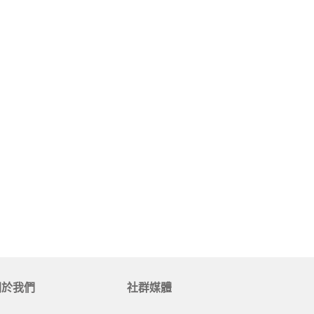
居家品牌精選
架
架
架
品牌精選
關於我們
社群媒體