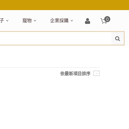
0
子
寵物
企業採購
登
水
題嚴選
居家收納
穿搭配件
主題嚴選
清潔洗沐
企業採購
母嬰清潔保養
運動健身
狗狗專區
玩具天地
入/
品牌總覽
註
品搶先看
收納盒／籃
衣著服飾
NEW!
新品搶先看
沐浴用品
NEW!
孕期保養
瑜珈墊
啃咬系列
固齒器
冊
月禮盒
收納箱
飾品配件
寵物露營
髮品
沐浴護理
瑜珈舖巾
狗狗玩具
玩具收納
期保養禮盒
收納袋
包包提袋
節慶主題玩具
兒童浴巾/浴袍
運動水瓶
狗狗居家
媽咪口袋清單
收納櫃
狗狗營養保健
美妝品牌精選
依最新項目排序
然有機無毒玩具
衣物收納
沐浴美容
保養
衛浴收納
狗狗外出
出必備
旅遊
寶寶睡覺
休閒戶外品牌精選
親子
噴霧
童雨鞋
旅行隨身
安撫巾
衛浴用品
寶旅行
旅行收納
浴巾／毛巾
地毯／地墊