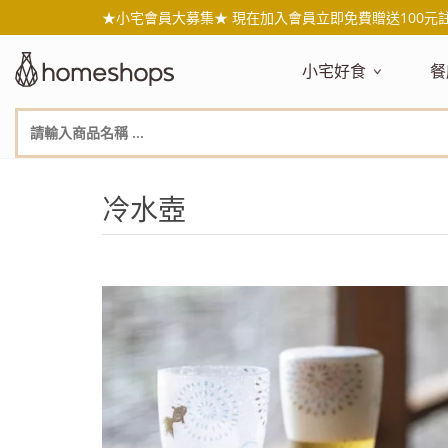
★小宅會員大募集★ 現在加入會員立即免費贈送100元
小宅好食
餐
主題嚴選
主
新品搶先看
NEW!
新
美食自由配 任2件95折
人
冷水壺
年節送禮禮盒
百
素食主義
日
無麥麩飲食
天
生酮飲食專區
品
低糖低卡
質
健康小零嘴
減
台灣在地食材
水
國外進口食材
水
即期惜福良品