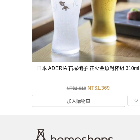
馬
咖
隨
保
水
杯
鍋
日本 ADERIA 石塚硝子 花火金魚對杯組 310ml
平
湯
NT$
1,369
NT$
1,610
鍋
加入購物車