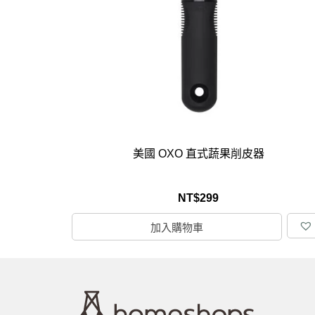
馬
咖
隨
保
水
杯
鍋
美國 OXO 直式蔬果削皮器
平
湯
NT$
299
鍋
加入購物車