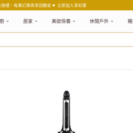
註冊禮，每筆訂單再享回饋金 ☛
立即加入享好康
廚
居家
美妝保養
休閒戶外
親
題嚴選
健康食材
主題嚴選
主題嚴選
料理工具
嚴選食品
居家清潔
主題嚴選
美妝／香
餐桌食器
主
品搶先看
油品
NEW!
新品搶先看
NEW!
新品搶先看
刀具
蜂蜜
NEW!
衣物清潔
新品搶先看
彩妝
碗盤食器
NEW!
新
氣禮盒推薦
調味料
日本 今治毛巾
天然植萃保養
砧板
果醬
地板清潔
減塑隨行環保袋
香水
刀叉匙筷
彌
年經典梅森罐
沾拌醬
防疫專區
深層紓壓按摩
調理鍋盆
抹醬
廚房清潔
專業瑜珈品牌
研磨調味
孕
式和風食器
米／麵
天然驅蟲清潔劑
調理用具
堅果
浴廁清潔
露營野炊
托盤層架
孕
保養
個人護理
然木質餐廚
南北乾貨
英式治癒系香氛
烘焙用具
零食糖果
擦巾／抹布
野餐派對
酒類器具
天
臉部保養
口腔清潔
味咖啡
義大利麵醬
日系極簡風格
洗滌用具
沖泡飲品
垃圾／廚餘桶
茶器具
戶外活動
外
身體保養
手部保養
感保溫杯瓶
烘焙材料粉
北歐簡約家居
製冰用具
穀片 / 麥片
防護消毒
咖啡器具
芳療／按摩
野餐露營
體香膏／
兒
塑隨行綠生活
保健食品
精油／香氛
居家擺飾
防蚊用品
寶
壺杯瓶
食材收納
廚房收納
精油
造型時鐘
杯／玻璃杯
室內擴香
保鮮盒／便當盒
面紙盒套
冰箱收納