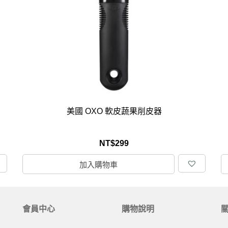
克杯
香氛蠟燭
玻璃密封罐
壁上型裝飾
杯盤架
啡杯
線香薰香
真空密封罐
調料架
行杯
保鮮收納罐
鍋蓋架
傢俱
寢具
溫杯／瓶
保鮮袋
碗盤瀝水
鞋櫃鞋架
床單被套
瓶／水壺
梅酒罐
刀具砧板
階梯／增高梯
枕芯枕套
器配件
封口保鮮用具
廚房收納
具
小家電
餐廚
美國 OXO 軟皮蔬果削皮器
底鍋
快煮壺
鍋
NT$
299
具配件
加入購物車
會員中心
購物說明