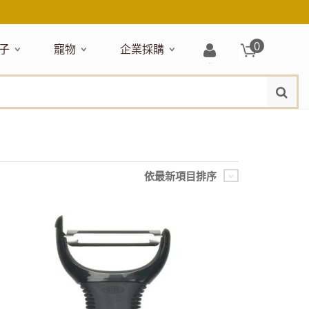
0
子
寵物
企業採購
登
水
題嚴選
居家收納
穿搭配件
主題嚴選
清潔洗沐
企業採購
母嬰清潔保養
運動健身
狗狗專區
玩具天地
入/
品牌總覽
註
品搶先看
收納盒／籃
衣著服飾
NEW!
新品搶先看
沐浴用品
NEW!
孕期保養
瑜珈墊
啃咬系列
固齒器
冊
月禮盒
收納箱
飾品配件
寵物露營
髮品
沐浴護理
瑜珈舖巾
狗狗玩具
玩具收納
期保養禮盒
收納袋
包包提袋
節慶主題玩具
兒童浴巾/浴袍
運動水瓶
狗狗居家
媽咪口袋清單
收納櫃
狗狗營養保健
美妝品牌精選
依最新項目排序
然有機無毒玩具
衣物收納
沐浴美容
保養
衛浴收納
狗狗外出
出必備
旅遊
寶寶睡覺
休閒戶外品牌精選
親子
噴霧
童雨鞋
旅行隨身
安撫巾
衛浴用品
寶旅行
旅行收納
浴巾／毛巾
地毯／地墊