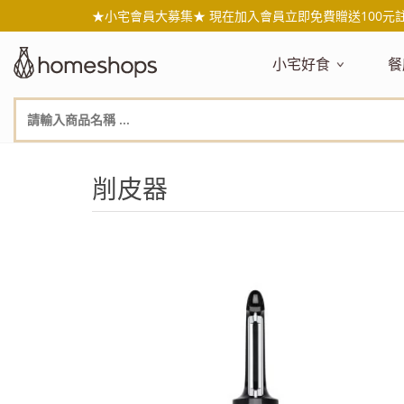
★小宅會員大募集★ 現在加入會員立即免費贈送100元
小宅好食
餐
主題嚴選
主
新品搶先看
NEW!
新
美食自由配 任2件95折
人
削皮器
年節送禮禮盒
百
素食主義
日
無麥麩飲食
天
生酮飲食專區
品
低糖低卡
質
健康小零嘴
減
台灣在地食材
水
國外進口食材
水
即期惜福良品