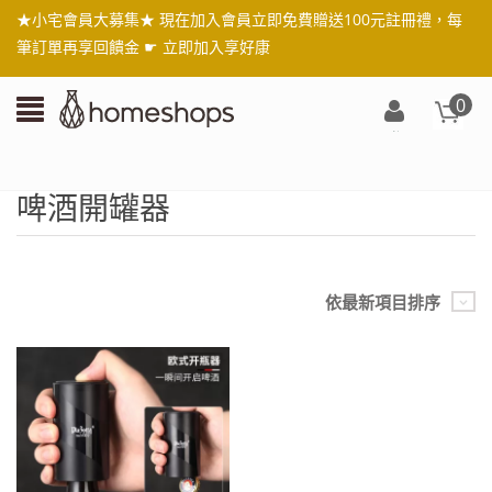
★小宅會員大募集★ 現在加入會員立即免費贈送100元註冊禮，每
筆訂單再享回饋金 ☛
立即加入享好康
0
登
入/
註
啤酒開罐器
冊
依最新項目排序