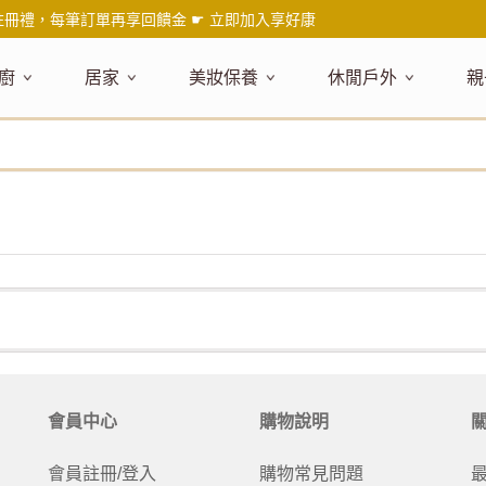
註冊禮，每筆訂單再享回饋金 ☛
立即加入享好康
廚
居家
美妝保養
休閒戶外
親
題嚴選
健康食材
主題嚴選
主題嚴選
料理工具
嚴選食品
居家清潔
主題嚴選
美妝／香
餐桌食器
主
品搶先看
油品
NEW!
新品搶先看
NEW!
新品搶先看
刀具
蜂蜜
NEW!
衣物清潔
新品搶先看
彩妝
碗盤食器
NEW!
新
氣禮盒推薦
調味料
日本 今治毛巾
天然植萃保養
砧板
果醬
地板清潔
減塑隨行環保袋
香水
刀叉匙筷
彌
年經典梅森罐
沾拌醬
防疫專區
深層紓壓按摩
調理鍋盆
抹醬
廚房清潔
專業瑜珈品牌
研磨調味
孕
式和風食器
米／麵
天然驅蟲清潔劑
調理用具
堅果
浴廁清潔
露營野炊
托盤層架
孕
保養
個人護理
然木質餐廚
南北乾貨
英式治癒系香氛
烘焙用具
零食糖果
擦巾／抹布
野餐派對
酒類器具
天
臉部保養
口腔清潔
味咖啡
義大利麵醬
日系極簡風格
洗滌用具
沖泡飲品
垃圾／廚餘桶
茶器具
戶外活動
外
身體保養
手部保養
感保溫杯瓶
烘焙材料粉
北歐簡約家居
製冰用具
穀片 / 麥片
防護消毒
咖啡器具
芳療／按摩
野餐露營
體香膏／
兒
塑隨行綠生活
保健食品
精油／香氛
居家擺飾
防蚊用品
寶
會員中心
購物說明
壺杯瓶
食材收納
廚房收納
精油
造型時鐘
杯／玻璃杯
室內擴香
保鮮盒／便當盒
面紙盒套
冰箱收納
會員註冊/登入
購物常見問題