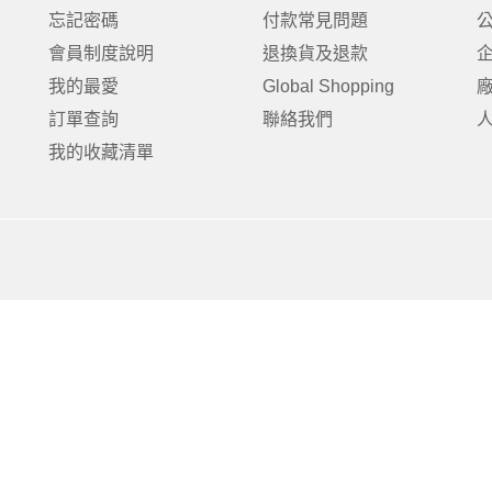
克杯
香氛蠟燭
玻璃密封罐
壁上型裝飾
杯盤架
忘記密碼
付款常見問題
啡杯
線香薰香
真空密封罐
調料架
會員制度說明
退換貨及退款
行杯
保鮮收納罐
鍋蓋架
我的最愛
Global Shopping
傢俱
寢具
溫杯／瓶
保鮮袋
碗盤瀝水
訂單查詢
聯絡我們
鞋櫃鞋架
床單被套
瓶／水壺
梅酒罐
刀具砧板
我的收藏清單
階梯／增高梯
枕芯枕套
器配件
封口保鮮用具
廚房收納
具
小家電
餐廚
底鍋
快煮壺
鍋
具配件