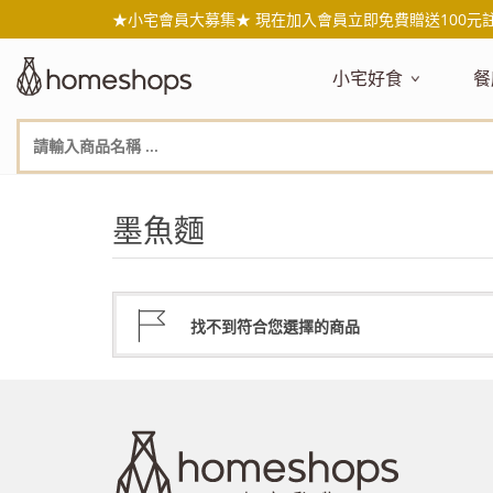
★小宅會員大募集★ 現在加入會員立即免費贈送100元
小宅好食
餐
主題嚴選
主
新品搶先看
NEW!
新
美食自由配 任2件95折
人
墨魚麵
年節送禮禮盒
百
素食主義
日
無麥麩飲食
天
生酮飲食專區
品
找不到符合您選擇的商品
低糖低卡
質
健康小零嘴
減
台灣在地食材
水
國外進口食材
水
即期惜福良品