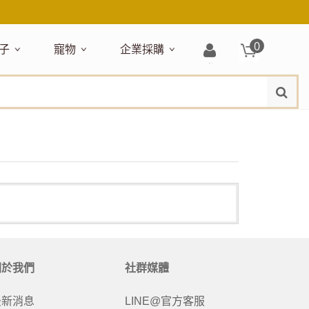
0
子
寵物
企業採購
登
水
題嚴選
居家收納
穿搭配件
主題嚴選
清潔洗沐
企業採購
母嬰清潔保養
運動健身
狗狗專區
玩具天地
入/
品牌總覽
註
品搶先看
收納盒／籃
衣著服飾
NEW!
新品搶先看
沐浴用品
NEW!
孕期保養
瑜珈墊
啃咬系列
固齒器
冊
月禮盒
收納箱
飾品配件
寵物露營
髮品
沐浴護理
瑜珈舖巾
狗狗玩具
玩具收納
期保養禮盒
收納袋
包包提袋
節慶主題玩具
兒童浴巾/浴袍
運動水瓶
狗狗居家
媽咪口袋清單
收納櫃
狗狗營養保健
美妝品牌精選
然有機無毒玩具
衣物收納
沐浴美容
保養
衛浴收納
狗狗外出
出必備
旅遊
寶寶睡覺
休閒戶外品牌精選
親子
噴霧
童雨鞋
旅行隨身
安撫巾
衛浴用品
寶旅行
旅行收納
關於我們
社群媒體
浴巾／毛巾
地毯／地墊
最新消息
LINE@官方客服