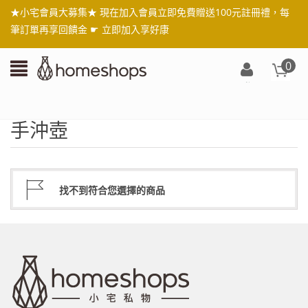
★小宅會員大募集★ 現在加入會員立即免費贈送100元註冊禮，每
筆訂單再享回饋金 ☛
立即加入享好康
0
登
入/
註
手沖壺
冊
找不到符合您選擇的商品