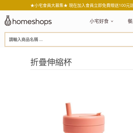
★小宅會員大募集★ 現在加入會員立即免費贈送100元
小宅好食
餐
主題嚴選
主
新品搶先看
NEW!
新
美食自由配 任2件95折
人
折疊伸縮杯
年節送禮禮盒
百
素食主義
日
無麥麩飲食
天
生酮飲食專區
品
低糖低卡
質
健康小零嘴
減
台灣在地食材
水
國外進口食材
水
即期惜福良品