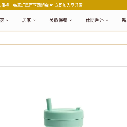
註冊禮，每筆訂單再享回饋金 ☛
立即加入享好康
廚
居家
美妝保養
休閒戶外
親
題嚴選
健康食材
主題嚴選
主題嚴選
料理工具
嚴選食品
居家清潔
主題嚴選
美妝／香
餐桌食器
主
品搶先看
油品
NEW!
新品搶先看
NEW!
新品搶先看
刀具
蜂蜜
NEW!
衣物清潔
新品搶先看
彩妝
碗盤食器
NEW!
新
氣禮盒推薦
調味料
日本 今治毛巾
天然植萃保養
砧板
果醬
地板清潔
減塑隨行環保袋
香水
刀叉匙筷
彌
年經典梅森罐
沾拌醬
防疫專區
深層紓壓按摩
調理鍋盆
抹醬
廚房清潔
專業瑜珈品牌
研磨調味
孕
式和風食器
米／麵
天然驅蟲清潔劑
調理用具
堅果
浴廁清潔
露營野炊
托盤層架
孕
保養
個人護理
然木質餐廚
南北乾貨
英式治癒系香氛
烘焙用具
零食糖果
擦巾／抹布
野餐派對
酒類器具
天
臉部保養
口腔清潔
味咖啡
義大利麵醬
日系極簡風格
洗滌用具
沖泡飲品
垃圾／廚餘桶
茶器具
戶外活動
外
身體保養
手部保養
感保溫杯瓶
烘焙材料粉
北歐簡約家居
製冰用具
穀片 / 麥片
防護消毒
咖啡器具
芳療／按摩
野餐露營
體香膏／
兒
塑隨行綠生活
保健食品
精油／香氛
居家擺飾
防蚊用品
寶
壺杯瓶
食材收納
廚房收納
精油
造型時鐘
杯／玻璃杯
室內擴香
保鮮盒／便當盒
面紙盒套
冰箱收納