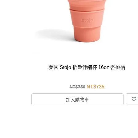
馬
咖
隨
保
水
杯
鍋
美國 Stojo 折疊伸縮杯 16oz 杏桃橘
平
湯
NT$
735
NT$
750
鍋
加入購物車