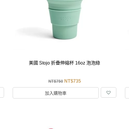
克杯
香氛蠟燭
玻璃密封罐
壁上型裝飾
杯盤架
啡杯
線香薰香
真空密封罐
調料架
行杯
保鮮收納罐
鍋蓋架
傢俱
寢具
溫杯／瓶
保鮮袋
碗盤瀝水
鞋櫃鞋架
床單被套
瓶／水壺
梅酒罐
刀具砧板
階梯／增高梯
枕芯枕套
器配件
封口保鮮用具
廚房收納
具
小家電
餐廚
美國 Stojo 折疊伸縮杯 16oz 泡泡綠
底鍋
快煮壺
鍋
NT$
735
NT$
750
具配件
加入購物車