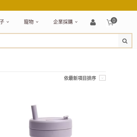
0
子
寵物
企業採購
登
水
題嚴選
居家收納
穿搭配件
主題嚴選
清潔洗沐
企業採購
母嬰清潔保養
運動健身
狗狗專區
玩具天地
入/
品牌總覽
註
品搶先看
收納盒／籃
衣著服飾
NEW!
新品搶先看
沐浴用品
NEW!
孕期保養
瑜珈墊
啃咬系列
固齒器
冊
月禮盒
收納箱
飾品配件
寵物露營
髮品
沐浴護理
瑜珈舖巾
狗狗玩具
玩具收納
期保養禮盒
收納袋
包包提袋
節慶主題玩具
兒童浴巾/浴袍
運動水瓶
狗狗居家
媽咪口袋清單
收納櫃
狗狗營養保健
美妝品牌精選
依最新項目排序
然有機無毒玩具
衣物收納
沐浴美容
保養
衛浴收納
狗狗外出
出必備
旅遊
寶寶睡覺
休閒戶外品牌精選
親子
噴霧
童雨鞋
旅行隨身
安撫巾
衛浴用品
寶旅行
旅行收納
浴巾／毛巾
地毯／地墊