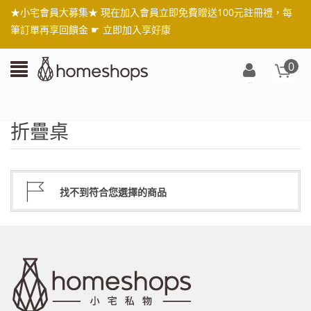
★小宅會員大募集★ 現在加入會員立即免費贈送100元註冊禮，每
筆訂單再享回饋金 ☛
立即加入享好康
0
登
入/
註
折疊桌
冊
找不到符合您選擇的商品