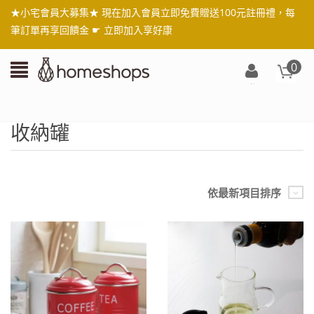
★小宅會員大募集★ 現在加入會員立即免費贈送100元註冊禮，每
筆訂單再享回饋金 ☛
立即加入享好康
0
登
入/
註
收納罐
冊
依最新項目排序