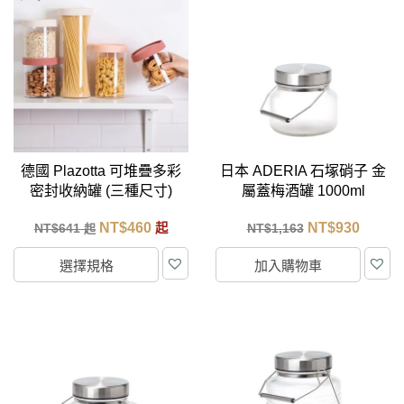
德國 Plazotta 可堆疊多彩
日本 ADERIA 石塚硝子 金
密封收納罐 (三種尺寸)
屬蓋梅酒罐 1000ml
NT$
460
NT$
930
NT$
641
起
NT$
1,163
起
選擇規格
加入購物車