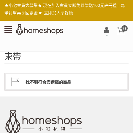
★小宅會員大募集★ 現在加入會員立即免費贈送100元註冊禮，每
筆訂單再享回饋金 ☛
立即加入享好康
0
登
入/
註
束帶
冊
找不到符合您選擇的商品