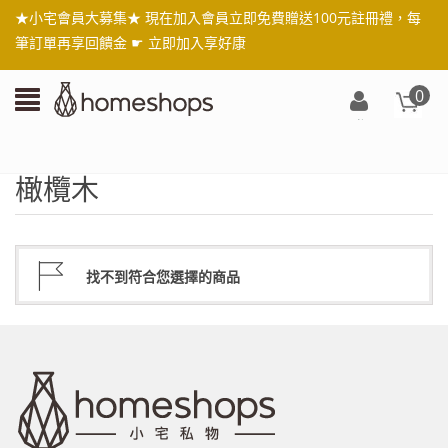
★小宅會員大募集★ 現在加入會員立即免費贈送100元註冊禮，每
筆訂單再享回饋金 ☛
立即加入享好康
0
登
入/
註
橄欖木
冊
找不到符合您選擇的商品