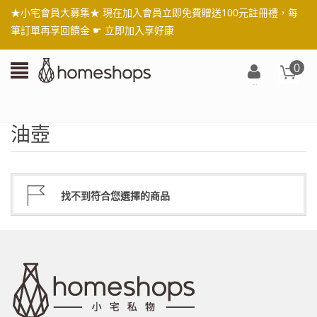
★小宅會員大募集★ 現在加入會員立即免費贈送100元註冊禮，每
筆訂單再享回饋金 ☛
立即加入享好康
0
登
入/
註
油壺
冊
找不到符合您選擇的商品