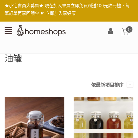
★小宅會員大募集★ 現在加入會員立即免費贈送100元註冊禮，每
筆訂單再享回饋金 ☛
立即加入享好康
0
登
入/
註
油罐
冊
依最新項目排序