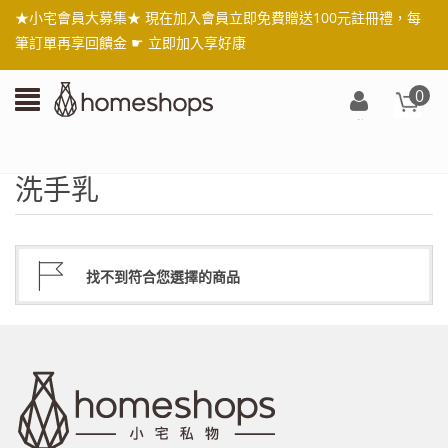
★小宅會員大募集★ 現在加入會員立即免費贈送100元註冊禮，每
筆訂單再享回饋金 ☛
立即加入享好康
0
登
入/
註
洗手乳
冊
找不到符合您選擇的商品