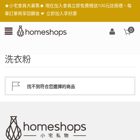
★小宅會員大募集★ 現在加入會員立即免費贈送100元註冊禮，每
筆訂單再享回饋金 ☛
立即加入享好康
0
登
入/
註
洗衣粉
冊
找不到符合您選擇的商品