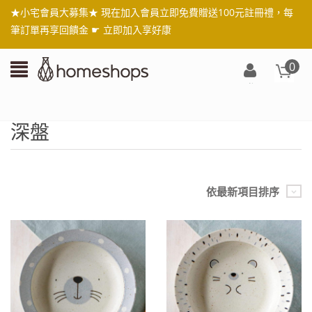
★小宅會員大募集★ 現在加入會員立即免費贈送100元註冊禮，每
筆訂單再享回饋金 ☛
立即加入享好康
0
登
入/
註
深盤
冊
依最新項目排序