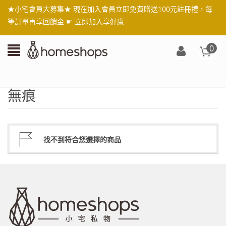
★小宅會員大募集★ 現在加入會員立即免費贈送100元註冊禮，每
筆訂單再享回饋金 ☛
立即加入享好康
0
登
入/
註
無痕
冊
找不到符合您選擇的商品