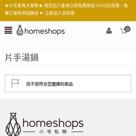
★小宅會員大募集★ 現在加入會員立即免費贈送100元註冊禮，每
筆訂單再享回饋金 ☛
立即加入享好康
0
登
入/
註
片手湯鍋
冊
找不到符合您選擇的商品