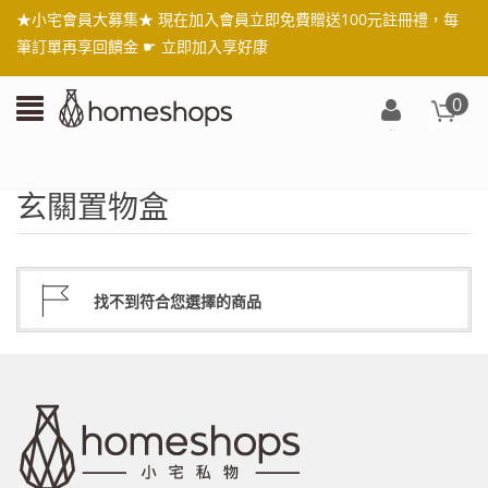
★小宅會員大募集★ 現在加入會員立即免費贈送100元註冊禮，每
筆訂單再享回饋金 ☛
立即加入享好康
0
登
入/
註
玄關置物盒
冊
找不到符合您選擇的商品