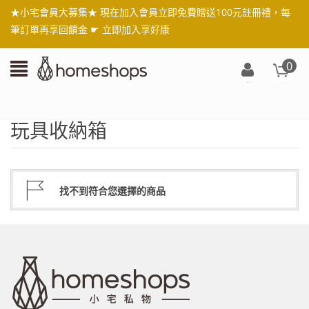
★小宅會員大募集★ 現在加入會員立即免費贈送100元註冊禮，每
筆訂單再享回饋金 ☛
立即加入享好康
0
登
入/
註
玩具收納箱
冊
找不到符合您選擇的商品