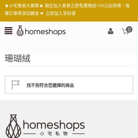
★小宅會員大募集★ 現在加入會員立即免費贈送100元註冊禮，每
筆訂單再享回饋金 ☛
立即加入享好康
0
登
入/
註
珊瑚絨
冊
找不到符合您選擇的商品