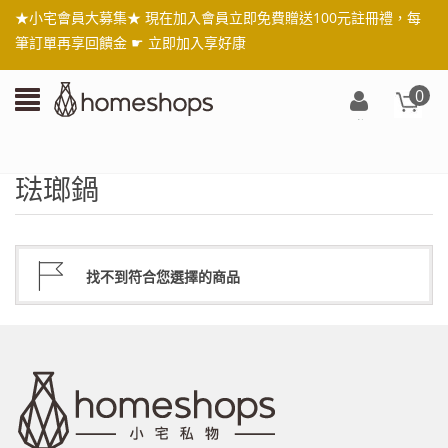
★小宅會員大募集★ 現在加入會員立即免費贈送100元註冊禮，每
筆訂單再享回饋金 ☛
立即加入享好康
0
登
入/
註
琺瑯鍋
冊
找不到符合您選擇的商品