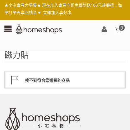
★小宅會員大募集★ 現在加入會員立即免費贈送100元註冊禮，每
筆訂單再享回饋金 ☛
立即加入享好康
0
登
入/
註
磁力貼
冊
找不到符合您選擇的商品