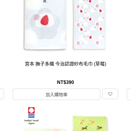
克杯
香氛蠟燭
玻璃密封罐
壁上型裝飾
杯盤架
啡杯
線香薰香
真空密封罐
調料架
行杯
保鮮收納罐
鍋蓋架
傢俱
寢具
溫杯／瓶
保鮮袋
碗盤瀝水
鞋櫃鞋架
床單被套
瓶／水壺
梅酒罐
刀具砧板
階梯／增高梯
枕芯枕套
器配件
封口保鮮用具
廚房收納
具
小家電
餐廚
宮本 撫子多織 今治認證紗布毛巾 (草莓)
底鍋
快煮壺
鍋
NT$
390
具配件
加入購物車