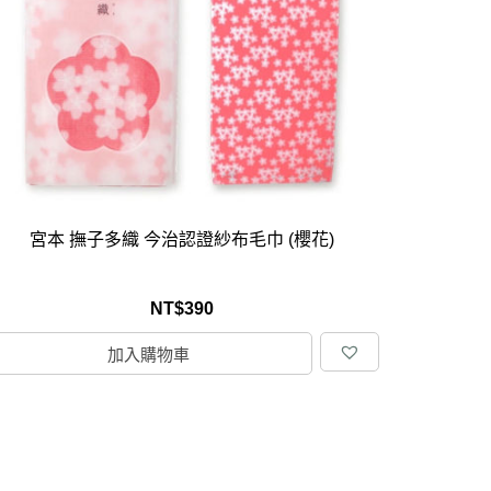
居家品牌精選
架
架
架
品牌精選
宮本 撫子多織 今治認證紗布毛巾 (櫻花)
NT$
390
加入購物車