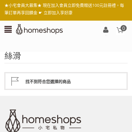
★小宅會員大募集★ 現在加入會員立即免費贈送100元註冊禮，每
筆訂單再享回饋金 ☛
立即加入享好康
0
登
入/
註
絲滑
冊
找不到符合您選擇的商品