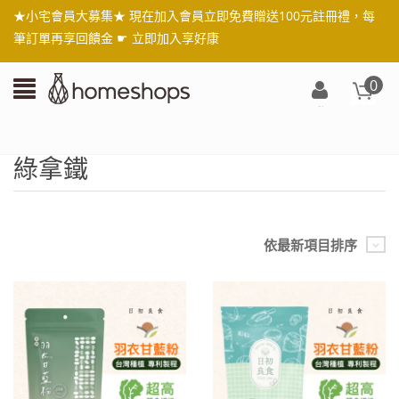
★小宅會員大募集★ 現在加入會員立即免費贈送100元註冊禮，每
筆訂單再享回饋金 ☛
立即加入享好康
0
登
入/
註
綠拿鐵
冊
依最新項目排序