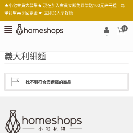
★小宅會員大募集★ 現在加入會員立即免費贈送100元註冊禮，每
筆訂單再享回饋金 ☛
立即加入享好康
0
登
入/
註
義大利細麵
冊
找不到符合您選擇的商品