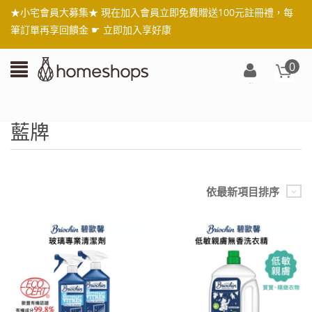
★小宅會員大募集★ 現在加入會員立即免費贈送100元註冊禮，每
筆訂單再享回饋金 ☛
立即加入享好康
0
登
入/
註
藍牌
冊
依最新項目排序