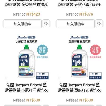
牌碧歐馨 花香黑皂衣物萬
牌碧歐馨 天然花香浴廁多
用去漬劑 700ml
效清潔劑 750ml
NT$
423
NT$
376
NT$
450
NT$
400
加入購物車
加入購物車
法國 Jacques Briochi 藍
法國 Jacques Briochi 藍
牌碧歐馨 小蘇打清香洗衣
牌碧歐馨 亞麻籽花香洗衣
精 2.27L
精 2.27L
NT$
639
NT$
639
NT$
680
NT$
680