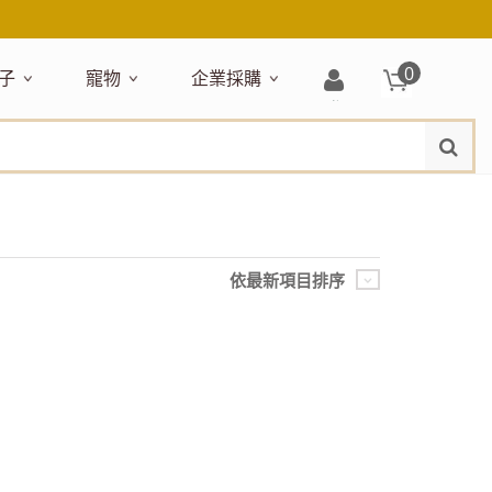
0
子
寵物
企業採購
登
水
題嚴選
居家收納
穿搭配件
主題嚴選
清潔洗沐
企業採購
母嬰清潔保養
運動健身
狗狗專區
玩具天地
入/
品牌總覽
註
品搶先看
收納盒／籃
衣著服飾
NEW!
新品搶先看
沐浴用品
NEW!
孕期保養
瑜珈墊
啃咬系列
固齒器
冊
月禮盒
收納箱
飾品配件
寵物露營
髮品
沐浴護理
瑜珈舖巾
狗狗玩具
玩具收納
期保養禮盒
收納袋
包包提袋
節慶主題玩具
兒童浴巾/浴袍
運動水瓶
狗狗居家
媽咪口袋清單
收納櫃
狗狗營養保健
美妝品牌精選
依最新項目排序
然有機無毒玩具
衣物收納
沐浴美容
保養
衛浴收納
狗狗外出
出必備
旅遊
寶寶睡覺
休閒戶外品牌精選
親子
噴霧
童雨鞋
旅行隨身
安撫巾
衛浴用品
寶旅行
旅行收納
浴巾／毛巾
地毯／地墊