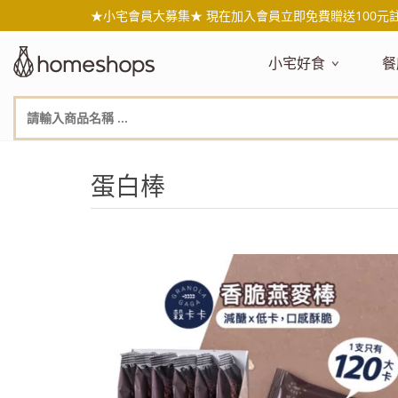
★小宅會員大募集★ 現在加入會員立即免費贈送100元
小宅好食
餐
主題嚴選
主
新品搶先看
NEW!
新
美食自由配 任2件95折
人
蛋白棒
年節送禮禮盒
百
素食主義
日
無麥麩飲食
天
生酮飲食專區
品
低糖低卡
質
健康小零嘴
減
台灣在地食材
水
國外進口食材
水
即期惜福良品