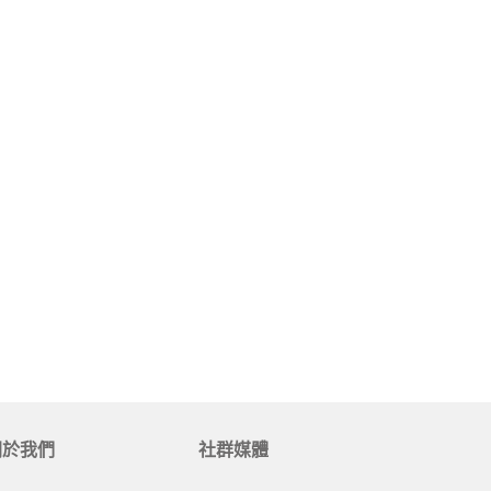
居家品牌精選
架
架
架
品牌精選
關於我們
社群媒體