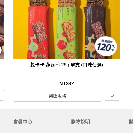
克杯
香氛蠟燭
玻璃密封罐
壁上型裝飾
杯盤架
啡杯
線香薰香
真空密封罐
調料架
行杯
保鮮收納罐
鍋蓋架
傢俱
寢具
溫杯／瓶
保鮮袋
碗盤瀝水
鞋櫃鞋架
床單被套
瓶／水壺
梅酒罐
刀具砧板
階梯／增高梯
枕芯枕套
器配件
封口保鮮用具
廚房收納
具
小家電
餐廚
穀卡卡 燕麥棒 26g 單支 (口味任選)
底鍋
快煮壺
鍋
NT$
32
具配件
選擇規格
會員中心
購物說明