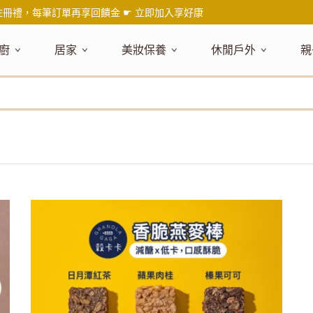
註冊禮，每筆訂單再享回饋金 ☛
立即加入享好康
廚
居家
美妝保養
休閒戶外
親
題嚴選
健康食材
主題嚴選
主題嚴選
料理工具
嚴選食品
居家清潔
主題嚴選
美妝／香
餐桌食器
主
品搶先看
油品
NEW!
新品搶先看
NEW!
新品搶先看
刀具
蜂蜜
NEW!
衣物清潔
新品搶先看
彩妝
碗盤食器
NEW!
新
氣禮盒推薦
調味料
日本 今治毛巾
天然植萃保養
砧板
果醬
地板清潔
減塑隨行環保袋
香水
刀叉匙筷
彌
年經典梅森罐
沾拌醬
防疫專區
深層紓壓按摩
調理鍋盆
抹醬
廚房清潔
專業瑜珈品牌
研磨調味
孕
式和風食器
米／麵
天然驅蟲清潔劑
調理用具
堅果
浴廁清潔
露營野炊
托盤層架
孕
保養
個人護理
然木質餐廚
南北乾貨
英式治癒系香氛
烘焙用具
零食糖果
擦巾／抹布
野餐派對
酒類器具
天
臉部保養
口腔清潔
味咖啡
義大利麵醬
日系極簡風格
洗滌用具
沖泡飲品
垃圾／廚餘桶
茶器具
戶外活動
外
身體保養
手部保養
感保溫杯瓶
烘焙材料粉
北歐簡約家居
製冰用具
穀片 / 麥片
防護消毒
咖啡器具
芳療／按摩
野餐露營
體香膏／
兒
塑隨行綠生活
保健食品
精油／香氛
居家擺飾
防蚊用品
寶
壺杯瓶
食材收納
廚房收納
精油
造型時鐘
杯／玻璃杯
室內擴香
保鮮盒／便當盒
面紙盒套
冰箱收納