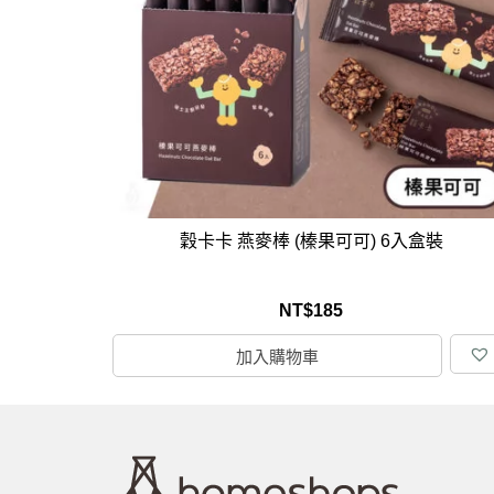
馬
咖
隨
保
水
杯
鍋
穀卡卡 燕麥棒 (榛果可可) 6入盒裝
平
湯
NT$
185
鍋
加入購物車