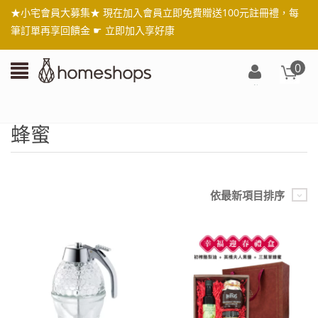
★小宅會員大募集★ 現在加入會員立即免費贈送100元註冊禮，每
筆訂單再享回饋金 ☛
立即加入享好康
0
登
入/
註
蜂蜜
冊
依最新項目排序