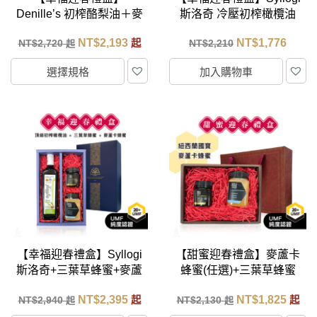
Denille’s 初榨酪梨油＋麥
斯洛奇 冷壓初榨橄欖油
蘆卡蜂蜜＋英橋夫人果醬
750ml+三葉草蜂蜜
NT$
2,193
NT$
1,776
NT$
2,720
起
NT$
2,210
起
(任選)
500mlx2
選擇規格
加入購物車
【幸福迎春禮盒】Syllogi
【甜蜜迎春禮盒】麥蘆卡
斯洛奇+三葉草蜂蜜+麥蘆
蜂蜜(任選)+三葉草蜂蜜
卡蜂蜜(任選)
NT$
2,395
NT$
1,825
NT$
2,940
起
NT$
2,130
起
起
起