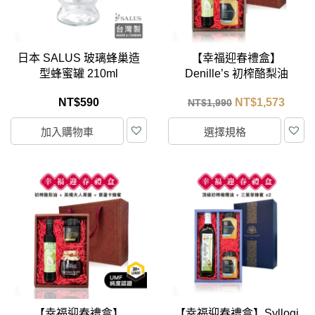
日本 SALUS 玻璃蜂巢造
【幸福迎春禮盒】
型蜂蜜罐 210ml
Denille’s 初榨酪梨油
250ml+英橋夫人果醬
NT$
590
NT$
1,573
NT$
1,990
340g+三葉草蜂蜜500ml
(任選)
加入購物車
選擇規格
【幸福迎春禮盒】
【幸福迎春禮盒】Syllogi